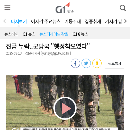
전
제
통
체
보
합
메
검
뉴
색
다시보기
이시각 주요뉴스
기동취재
집중취재
기자가 달려
열
기
뉴스라인
G1 뉴스
뉴스퍼레이드 강원
G1 8 뉴스
진급 누락..군당국 "행정착오였다"
2025-08-13
김윤지 기자 [ yunzy@g1tv.co.kr ]
링크복사
Play