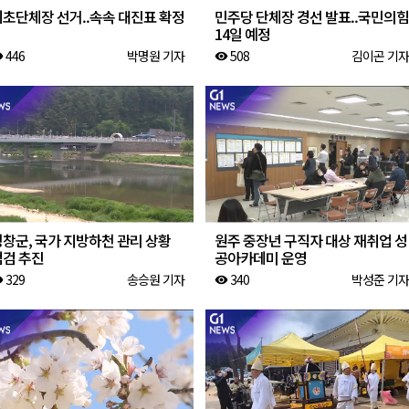
기초단체장 선거..속속 대진표 확정
민주당 단체장 경선 발표..국민의힘
14일 예정
446
박명원 기자
508
김이곤 기자
ity
visibility
창군, 국가 지방하천 관리 상황
원주 중장년 구직자 대상 재취업 성
점검 추진
공아카데미 운영
329
송승원 기자
340
박성준 기자
ity
visibility