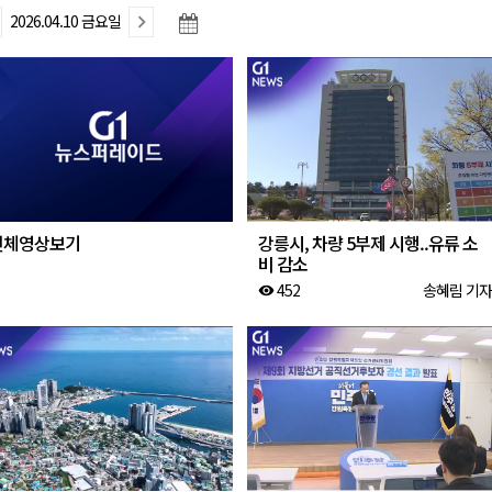
2026.04.10 금요일
 개막
 지원사업 시행
정밀 안전 진단
4.1km 지정
전체영상보기
강릉시, 차량 5부제 시행..유류 소
비 감소
452
송혜림 기자
visibility