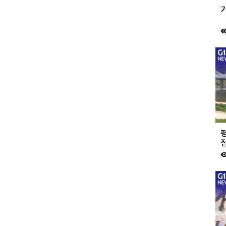
visibil
평
visibil