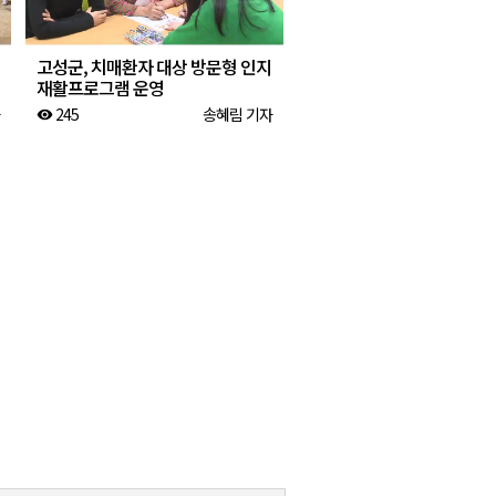
고성군, 치매환자 대상 방문형 인지
재활프로그램 운영
245
송혜림 기자
visibility