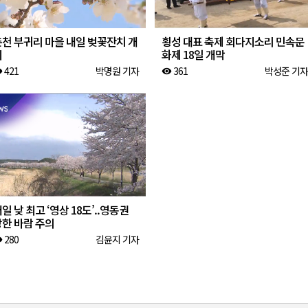
춘천 부귀리 마을 내일 벚꽃잔치 개
횡성 대표 축제 회다지소리 민속문
최
화제 18일 개막
421
박명원 기자
361
박성준 기자
ity
visibility
일 낮 최고 ‘영상 18도’..영동권
강한 바람 주의
280
김윤지 기자
ity