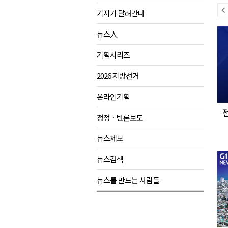
이
기자가 달려간다
제28회 정동진독립영화제 오늘
전
다
양양군, 소상공인 특례보증 2차
뉴스人
뉴
음
평창군 재해 예방 도로 시설물 
스
뉴
기획시리즈
동해시, '해군1함대로' 명예도로 
스
2026 지방선거
온라인기획
정정ㆍ반론보도
뉴스제보
뉴스검색
뉴스를 만드는 사람들