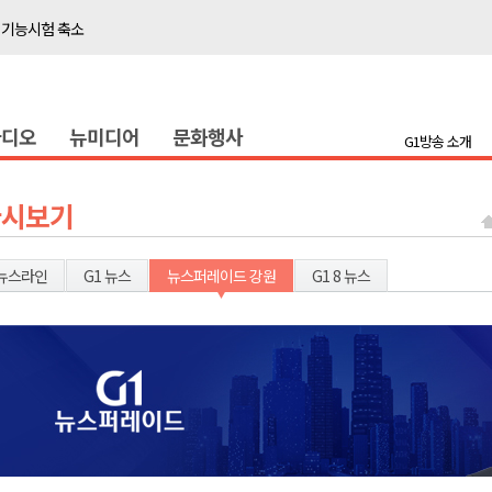
이' 경제살리기 추진
탐방로 전면 통제
..싱가포르 복합리조트
라디오
뉴미디어
문화행사
합리조트로 진화 중"
G1방송 소개
 개막
 지원사업 시행
다시보기
정밀 안전 진단
4.1km 지정
뉴스라인
G1 뉴스
뉴스퍼레이드 강원
G1 8 뉴스
 더위 한풀 꺾여
 기능시험 축소
이' 경제살리기 추진
탐방로 전면 통제
..싱가포르 복합리조트
합리조트로 진화 중"