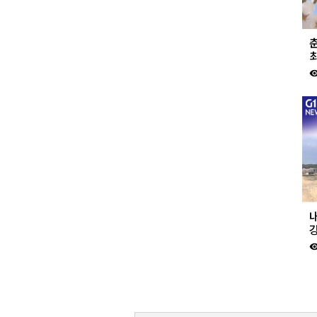
visibil
내
visibil