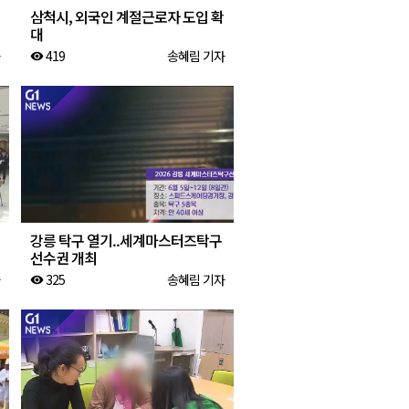
삼척시, 외국인 계절근로자 도입 확
대
419
송혜림 기자
visibility
강릉 탁구 열기..세계마스터즈탁구
선수권 개최
325
송혜림 기자
visibility