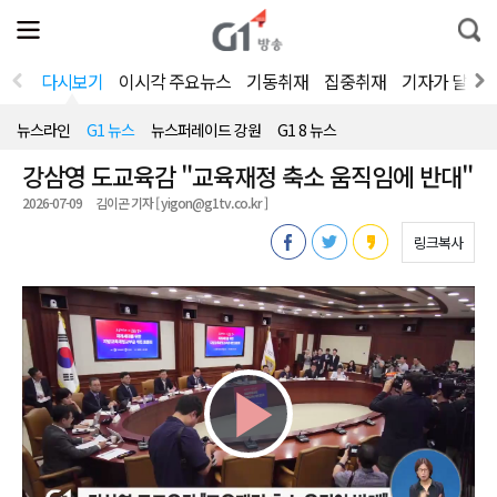
전
제
통
체
보
합
메
검
뉴
색
다시보기
이시각 주요뉴스
기동취재
집중취재
기자가 달려
열
기
뉴스라인
G1 뉴스
뉴스퍼레이드 강원
G1 8 뉴스
강삼영 도교육감 "교육재정 축소 움직임에 반대"
2026-07-09
김이곤 기자 [ yigon@g1tv.co.kr ]
링크복사
Play