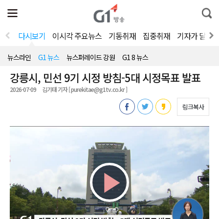
전
제
통
체
보
합
메
검
뉴
색
다시보기
이시각 주요뉴스
기동취재
집중취재
기자가 달려
열
기
뉴스라인
G1 뉴스
뉴스퍼레이드 강원
G1 8 뉴스
강릉시, 민선 9기 시정 방침-5대 시정목표 발표
2026-07-09
김기태 기자 [ purekitae@g1tv.co.kr ]
링크복사
Play