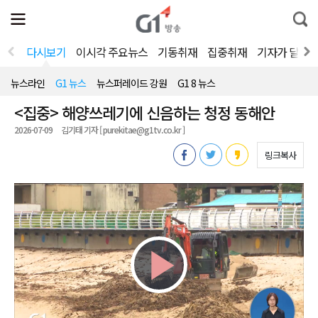
전
제
통
체
보
합
메
검
뉴
색
다시보기
이시각 주요뉴스
기동취재
집중취재
기자가 달려
열
기
뉴스라인
G1 뉴스
뉴스퍼레이드 강원
G1 8 뉴스
<집중> 해양쓰레기에 신음하는 청정 동해안
2026-07-09
김기태 기자 [ purekitae@g1tv.co.kr ]
링크복사
Play