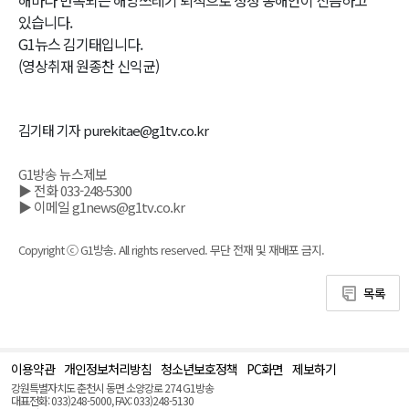
있습니다.
G1뉴스 김기태입니다.
(영상취재 원종찬 신익균)
김기태 기자 purekitae@g1tv.co.kr
G1방송 뉴스제보
▶ 전화 033-248-5300
▶ 이메일 g1news@g1tv.co.kr
Copyright ⓒ G1방송. All rights reserved. 무단 전재 및 재배포 금지.
목록
이용약관
개인정보처리방침
청소년보호정책
PC화면
제보하기
맨
위
강원특별자치도 춘천시 동면 소양강로 274 G1방송
로
대표전화: 033)248-5000, FAX: 033)248-5130