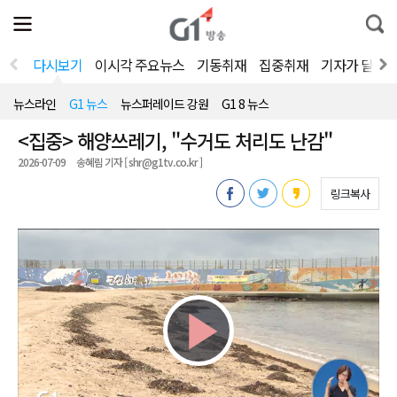
전
제
통
체
보
합
메
검
뉴
색
다시보기
이시각 주요뉴스
기동취재
집중취재
기자가 달려
열
기
뉴스라인
G1 뉴스
뉴스퍼레이드 강원
G1 8 뉴스
<집중> 해양쓰레기, "수거도 처리도 난감"
2026-07-09
송혜림 기자 [ shr@g1tv.co.kr ]
링크복사
Play