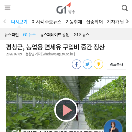
전
제
통
체
보
합
메
검
뉴
색
다시보기
이시각 주요뉴스
기동취재
집중취재
기자가 달려
열
기
뉴스라인
G1 뉴스
뉴스퍼레이드 강원
G1 8 뉴스
평창군, 농업용 면세유 구입비 중간 정산
2026-07-09
정창영 기자 [ window@g1tv.co.kr ]
링크복사
Play