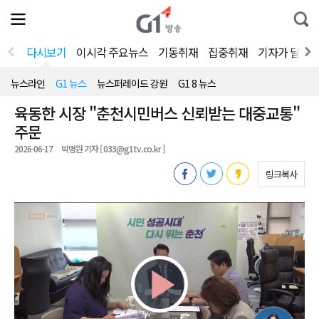
전
제
통
체
보
합
메
검
뉴
색
다시보기
이시각 주요뉴스
기동취재
집중취재
기자가 달려
열
기
뉴스라인
G1 뉴스
뉴스퍼레이드 강원
G1 8 뉴스
육동한 시장 "춘천시민버스 신뢰받는 대중교통"
주문
2026-06-17
박명원 기자 [ 033@g1tv.co.kr ]
링크복사
Play