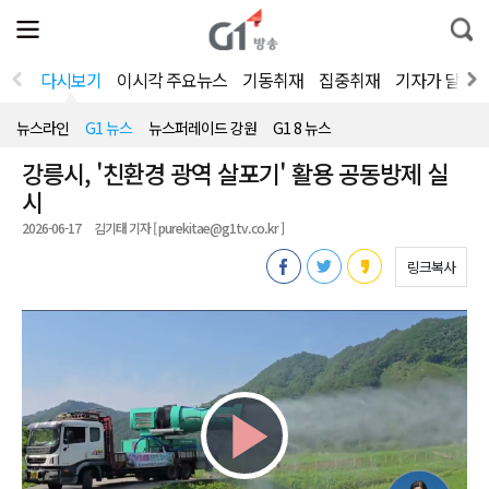
전
제
통
체
보
합
메
검
뉴
색
다시보기
이시각 주요뉴스
기동취재
집중취재
기자가 달려
열
기
뉴스라인
G1 뉴스
뉴스퍼레이드 강원
G1 8 뉴스
강릉시, '친환경 광역 살포기' 활용 공동방제 실
시
2026-06-17
김기태 기자 [ purekitae@g1tv.co.kr ]
링크복사
Play