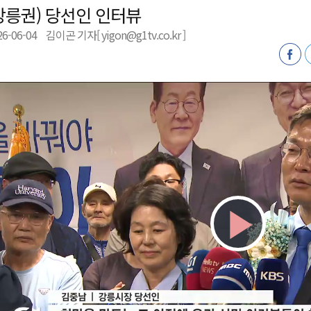
강릉권) 당선인 인터뷰
저감 사업 등 건의
26-06-04
김이곤 기자[ yigon@g1tv.co.kr ]
..싱가포르 복합리조트
합리조트로 진화 중"
전략 보고회 개최
Play
Vid