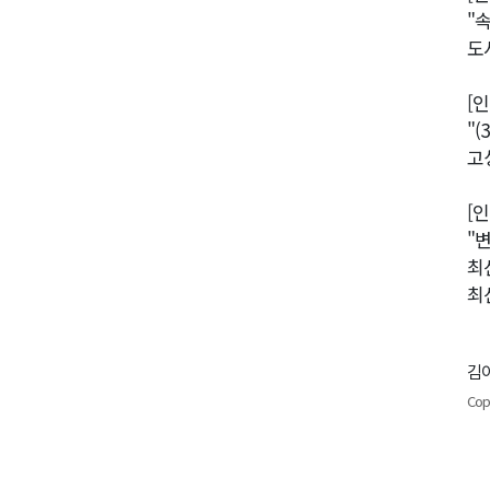
"
도
[
"
고
[
"
최
최
김이
Cop