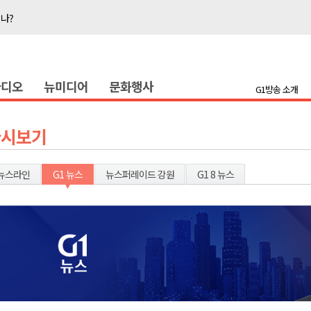
지나?
타운홀 미팅 성료
눔 행사
라디오
뉴미디어
문화행사
 개최
G1방송 소개
저감 사업 등 건의
..싱가포르 복합리조트
다시보기
합리조트로 진화 중"
전략 보고회 개최
뉴스라인
G1 뉴스
뉴스퍼레이드 강원
G1 8 뉴스
폭염 ‘절정’
지나?
타운홀 미팅 성료
눔 행사
 개최