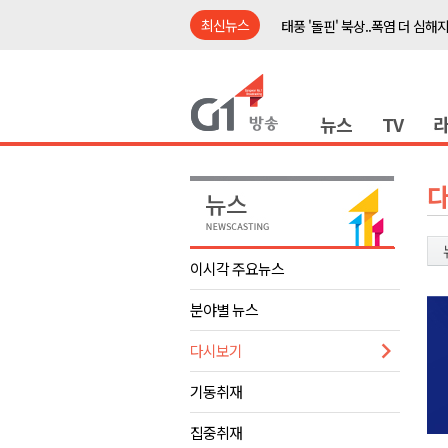
최신뉴스
태풍 '돌핀' 북상..폭염 더 심해
강릉시, 민선9기 21개 읍면동 
횡성군, 광복절 맞아 태극기 나
뉴스
TV
제43회 홍천군민의 날 기념행사
양구군, 원주환경청에 비점오염
<강원랜드> 관광객이 인구 3배
<강원랜드> 마카오 카지노 "복
민선9기 양양군 공약사업 추진 
이시각 주요뉴스
썩고, 무르고..농산물 피해 속출
분야별 뉴스
도내 첫 폭염중대경보..내일 극한
태풍 '돌핀' 북상..폭염 더 심해
다시보기
강릉시, 민선9기 21개 읍면동 
기동취재
횡성군, 광복절 맞아 태극기 나
집중취재
제43회 홍천군민의 날 기념행사