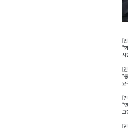
[
"
시
[
"
요
[
"
그
[