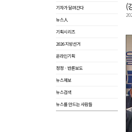
(
기자가 달려간다
양구군, 원주환경청에 비점오염
20
<강원랜드> 관광객이 인구 3배
뉴스人
<강원랜드> 마카오 카지노 "복
기획시리즈
민선9기 양양군 공약사업 추진 
2026 지방선거
온라인기획
정정ㆍ반론보도
뉴스제보
뉴스검색
뉴스를 만드는 사람들