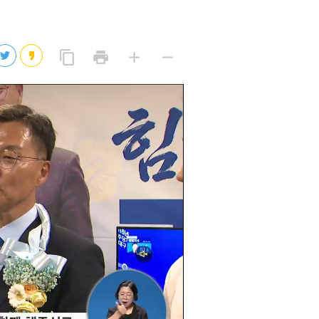
2026년 08월 06일(목)
2026년 08월 06일(목)
링
프
글
글
content_copy
print
add
remove
크
린
자
자
2026년 08월 06일(목)
복
트
크
작
사
2026년 08월 06일(목)
게
게
eo