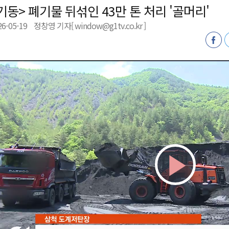
기동> 폐기물 뒤섞인 43만 톤 처리 '골머리'
새 돌봄' 시행
26-05-19
정창영 기자[ window@g1tv.co.kr ]
연속 '다'등급
나된 공동체"
국가폭력 사과
Play
Vid