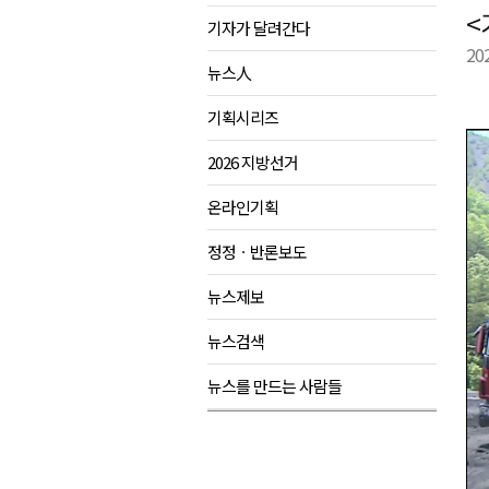
<
기자가 달려간다
양양군, 21일까지 '초등학생 틈
20
강원개발공사, 공기업 평가 2년 
뉴스人
도-시군 첫 간담회..우상호 "하
기획시리즈
이 대통령, 사북·납북귀환어부 
2026 지방선거
온라인기획
정정ㆍ반론보도
뉴스제보
뉴스검색
뉴스를 만드는 사람들