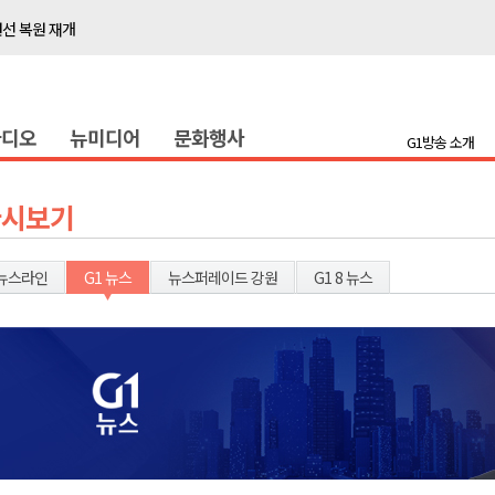
선 복원 재개
백여세대 불편
' 개원
라디오
뉴미디어
문화행사
시장 운영
G1방송 소개
새 돌봄' 시행
연속 '다'등급
다시보기
나된 공동체"
국가폭력 사과
뉴스라인
G1 뉴스
뉴스퍼레이드 강원
G1 8 뉴스
보 합동 연설회
선 복원 재개
백여세대 불편
' 개원
시장 운영