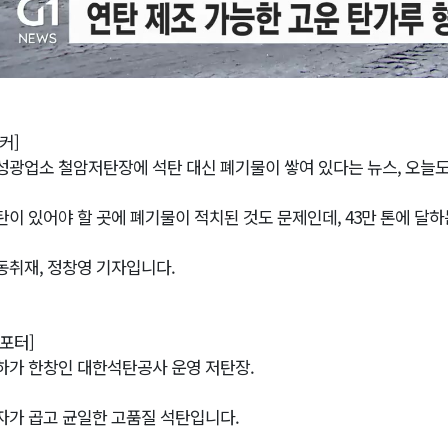
커]
성광업소 철암저탄장에 석탄 대신 폐기물이 쌓여 있다는 뉴스, 오늘도
탄이 있어야 할 곳에 폐기물이 적치된 것도 문제인데, 43만 톤에 달
동취재, 정창영 기자입니다.
리포터]
하가 한창인 대한석탄공사 운영 저탄장.
자가 곱고 균일한 고품질 석탄입니다.