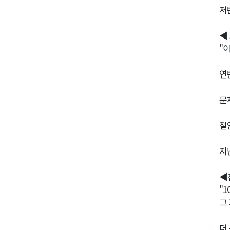
저
◀ 
"
연
문
철
지
◀
"
그
더