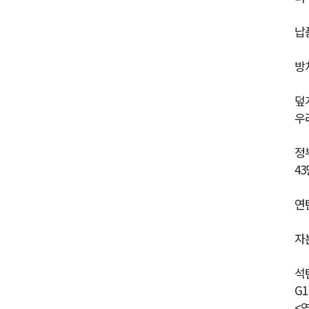
납
방
덮
우
정
4
연
자
석
G
<