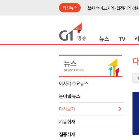
최신뉴스
철원 백마고지역~월정리역 경원
어젯밤 원주 아파트 정전..천 
춘천시립 '장애아동전담어린이집
뉴스
TV
영월군, 14~15일 서부시장 야
양양군, 21일까지 '초등학생 틈
강원개발공사, 공기업 평가 2년 
도-시군 첫 간담회..우상호 "하
이 대통령, 사북·납북귀환어부 
이시각 주요뉴스
동해안 폭우..도로 잠기고 고립
분야별 뉴스
민주당, 내일 횡성서 당대표 후
철원 백마고지역~월정리역 경원
다시보기
어젯밤 원주 아파트 정전..천 
기동취재
춘천시립 '장애아동전담어린이집
집중취재
영월군, 14~15일 서부시장 야