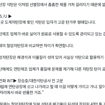
탄장 석탄은 이처럼 선별장에서 촘촘한 체를 거쳐 걸러지기 때문에 알
S /U ▶
이곳 도계저탄장에 쌓인 석탄은 입자가 고운 탄가루 형태입니다.
탄제조 업체가 바로 실어가 원료로 사용할 수 있도록 관리되고 있는 겁
제의 철암저탄장과 비교하면 차이가 확연합니다.
암저탄장은 폐경석과 이물질이 섞여 있어 사실상 석탄으로 활용하기 
난해에도 연탄제조 업체가 품질에 문제를 제기해 다른 저탄장 탄이 
전화 INT▶ 장승호/대한석탄공사 전 고문
10월에 연탄공장에 싣고 나가려고 할 때 이걸 어떻게 가지고 가냐. 말
 자리에서 바로 반품한 거죠."
 문제는 철암저탄장에 일부 석탄과 폐기물이 뒤섞여 적치된 43만 톤 