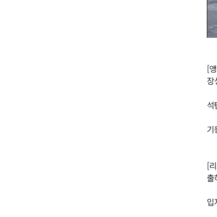
[앵
장
석
기
[
출
입