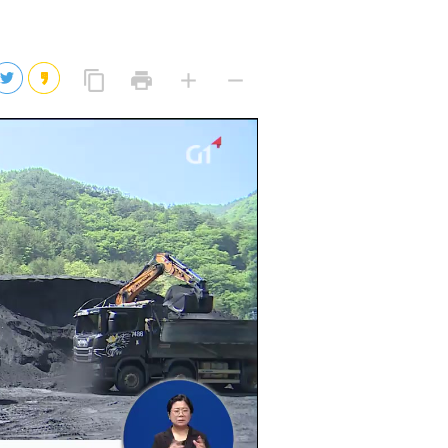
2026년 08월 08일(토)
2026년 08월 08일(토)
링
프
글
글
content_copy
print
add
remove
크
린
자
자
2026년 08월 07일(금)
복
트
크
작
사
2026년 08월 07일(금)
게
게
eo