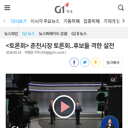
전
제
통
체
보
합
메
검
뉴
색
다시보기
이시각 주요뉴스
기동취재
집중취재
기자가 달려
열
기
뉴스라인
G1 뉴스
뉴스퍼레이드 강원
G1 8 뉴스
<토론회> 춘천시장 토론회..후보들 격한 설전
2026-05-19
박명원 기자 [ 033@g1tv.co.kr ]
링크복사
Play