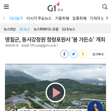
전
제
통
체
보
합
메
검
뉴
색
다시보기
이시각 주요뉴스
기동취재
집중취재
기자가 달려
열
기
뉴스라인
G1 뉴스
뉴스퍼레이드 강원
G1 8 뉴스
영월군, 동서강정원 청령포원서 '봄 가든쇼' 개최
2026-05-19
송승원 기자 [ ssw@g1tv.co.kr ]
링크복사
Play