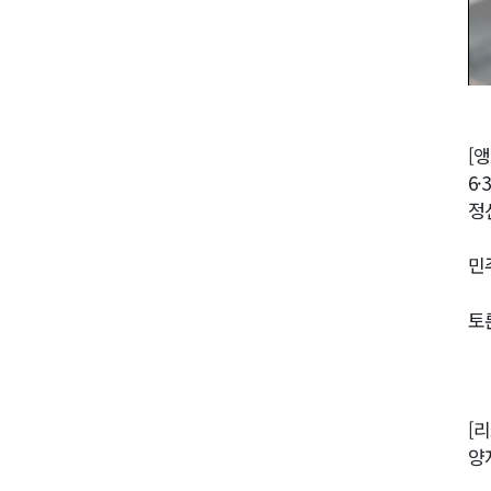
[앵
6
정
민
토
[
양