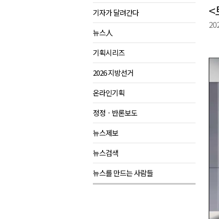
<
기자가 달려간다
육동한 시장, 국제스케이트장 춘
20
영월군, 국·도비 확보 보고회 개
뉴스人
삼척 공공산후조리원 이전 시급
기획시리즈
강원자치도교육청 교감급 이상 3
2026 지방선거
온라인기획
정정ㆍ반론보도
뉴스제보
뉴스검색
뉴스를 만드는 사람들