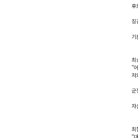
후
징
기
최
"
저
군
자
최
"