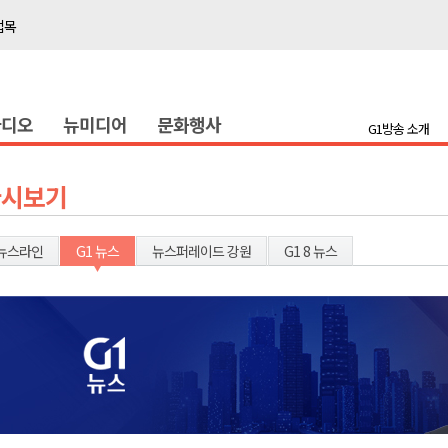
접목
정책간담회
 초청 특별 강연
라디오
뉴미디어
문화행사
G1방송 소개
천 유치 건의
최
다시보기
87명 인사
뉴스라인
G1 뉴스
뉴스퍼레이드 강원
G1 8 뉴스
나된 공동체"
국가폭력 사과
접목
정책간담회
 초청 특별 강연