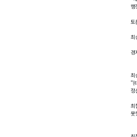
행
토
최
경
최
"
정
최
못
최