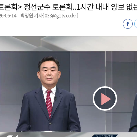
토론회> 정선군수 토론회..1시간 내내 양보 없
천 유치 건의
26-05-14
박명원 기자[ 033@g1tv.co.kr ]
최
87명 인사
Play
Vid