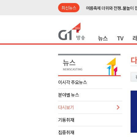
최신뉴스
여름축제 더위와 전쟁..물놀이 
강원도, 최휘영 문체부장관과 
이광재 국회 예결위원장, 강릉시
뉴스
TV
검찰청 폐지..해결 과제 산적
육동한 시장, 국제스케이트장 춘
영월군, 국·도비 확보 보고회 개
삼척 공공산후조리원 이전 시급
강원자치도교육청 교감급 이상 3
이시각 주요뉴스
도-시군 첫 간담회..우상호 "하
분야별 뉴스
이 대통령, 사북·납북귀환어부 
여름축제 더위와 전쟁..물놀이 
다시보기
강원도, 최휘영 문체부장관과 
기동취재
이광재 국회 예결위원장, 강릉시
집중취재
검찰청 폐지..해결 과제 산적