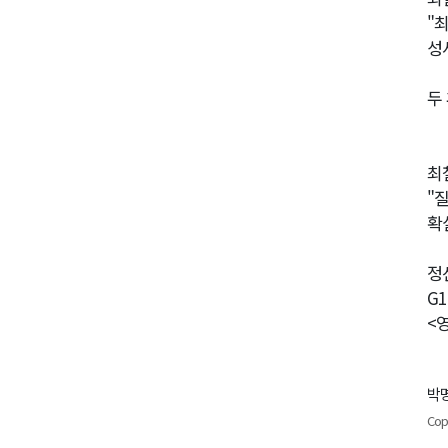
"
성
두
최
"
확
정
G
<
박명
Cop