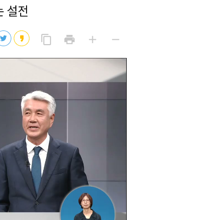
는 설전
2026년 08월 07일(금)
2026년 08월 07일(금)
링
프
글
글
content_copy
print
add
remove
크
린
자
자
2026년 08월 07일(금)
복
트
크
작
사
2026년 08월 07일(금)
게
게
eo