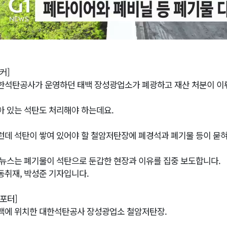
커]
한석탄공사가 운영하던 태백 장성광업소가 폐광하고 재산 처분이 이
아 있는 석탄도 처리해야 하는데요.
런데 석탄이 쌓여 있어야 할 철암저탄장에 폐경석과 폐기물 등이 묻
1뉴스는 폐기물이 석탄으로 둔갑한 현장과 이유를 집중 보도합니다.
동취재, 박성준 기자입니다.
리포터]
백에 위치한 대한석탄공사 장성광업소 철암저탄장.