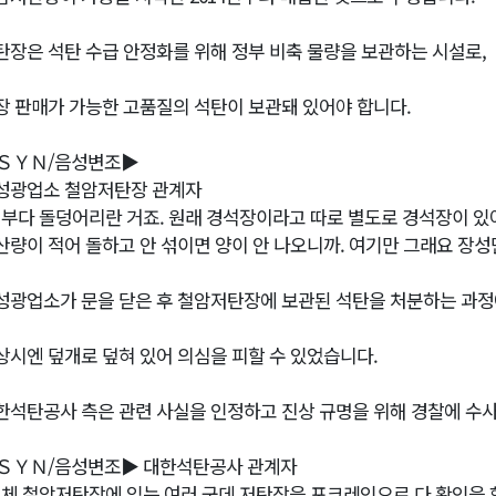
탄장은 석탄 수급 안정화를 위해 정부 비축 물량을 보관하는 시설로,
장 판매가 가능한 고품질의 석탄이 보관돼 있어야 합니다.
ＳＹＮ/음성변조▶
성광업소 철암저탄장 관계자
전부다 돌덩어리란 거죠. 원래 경석장이라고 따로 별도로 경석장이 있어
산량이 적어 돌하고 안 섞이면 양이 안 나오니까. 여기만 그래요 장성만
성광업소가 문을 닫은 후 철암저탄장에 보관된 석탄을 처분하는 과정
상시엔 덮개로 덮혀 있어 의심을 피할 수 있었습니다.
한석탄공사 측은 관련 사실을 인정하고 진상 규명을 위해 경찰에 수
ＳＹＮ/음성변조▶ 대한석탄공사 관계자
전체 철암저탄장에 있는 여러 군데 저탄장을 포크레인으로 다 확인을 