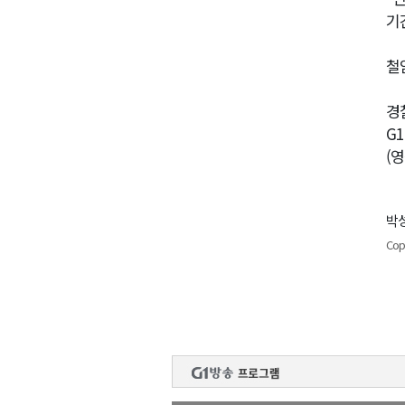
기
철
경
G
(
박성
Cop