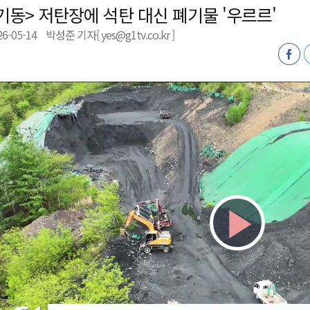
기동> 저탄장에 석탄 대신 폐기물 '우르르'
천 유치 건의
26-05-14
박성준 기자[ yes@g1tv.co.kr ]
최
87명 인사
Play
Vid