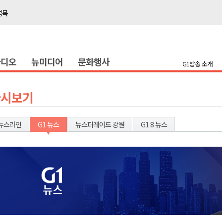
접목
정책간담회
 초청 특별 강연
라디오
뉴미디어
문화행사
G1방송 소개
천 유치 건의
최
다시보기
87명 인사
뉴스라인
G1 뉴스
뉴스퍼레이드 강원
G1 8 뉴스
나된 공동체"
국가폭력 사과
접목
정책간담회
 초청 특별 강연