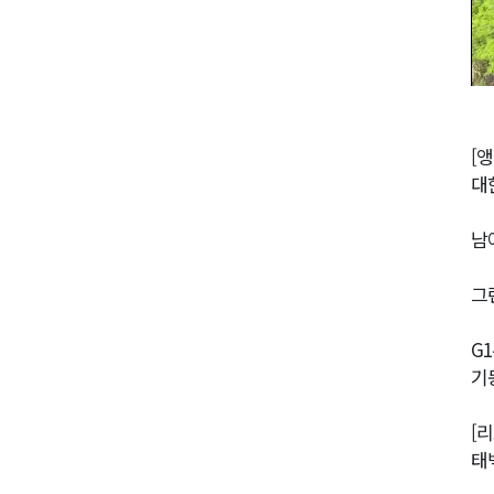
[앵
대
남
그
G
기
[
태