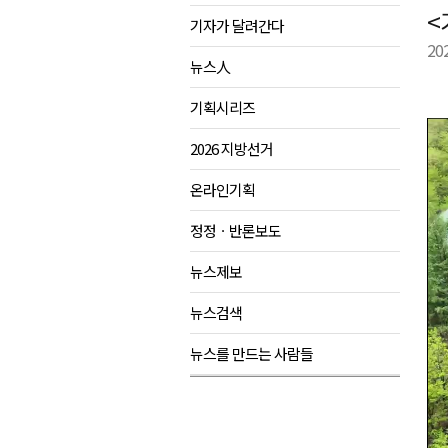
<
기자가 달려간다
육동한 시장, 국제스케이트장 춘
20
영월군, 국·도비 확보 보고회 개
뉴스人
삼척 공공산후조리원 이전 시급
기획시리즈
강원자치도교육청 교감급 이상 3
2026 지방선거
온라인기획
정정ㆍ반론보도
뉴스제보
뉴스검색
뉴스를 만드는 사람들