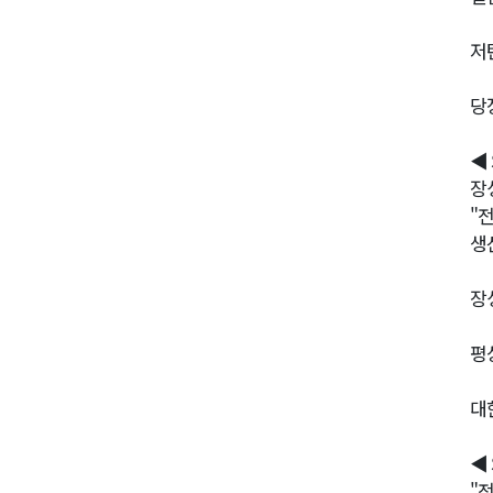
저
당
◀
장
"
생
장
평
대
◀
"