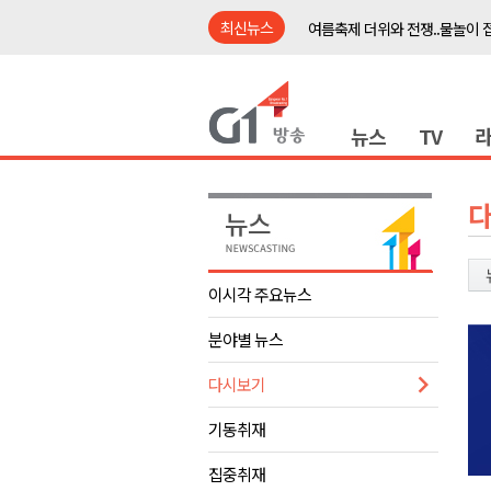
최신뉴스
여름축제 더위와 전쟁..물놀이 
강원도, 최휘영 문체부장관과 
이광재 국회 예결위원장, 강릉시
뉴스
TV
검찰청 폐지..해결 과제 산적
육동한 시장, 국제스케이트장 춘
영월군, 국·도비 확보 보고회 개
삼척 공공산후조리원 이전 시급
강원자치도교육청 교감급 이상 3
이시각 주요뉴스
도-시군 첫 간담회..우상호 "하
분야별 뉴스
이 대통령, 사북·납북귀환어부 
여름축제 더위와 전쟁..물놀이 
다시보기
강원도, 최휘영 문체부장관과 
기동취재
이광재 국회 예결위원장, 강릉시
집중취재
검찰청 폐지..해결 과제 산적