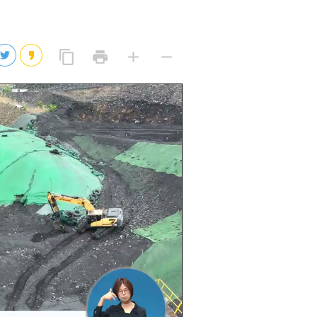
2026년 08월 07일(금)
2026년 08월 07일(금)
링
프
글
글
content_copy
print
add
remove
크
린
자
자
2026년 08월 07일(금)
복
트
크
작
사
2026년 08월 07일(금)
게
게
eo