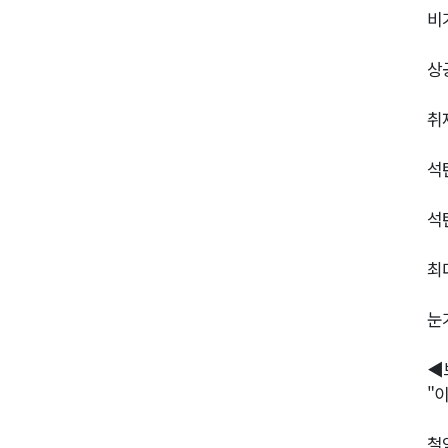
비
상
취
석
석
최
눈
◀
"
철