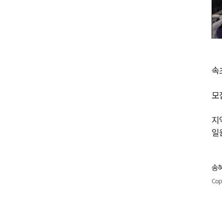
속
모
지
일
송혜
Cop