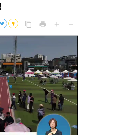
집
2026년 08월 07일(금)
2026년 08월 07일(금)
링
프
글
글
content_copy
print
add
remove
크
린
자
자
2026년 08월 07일(금)
복
트
크
작
사
2026년 08월 07일(금)
게
게
eo