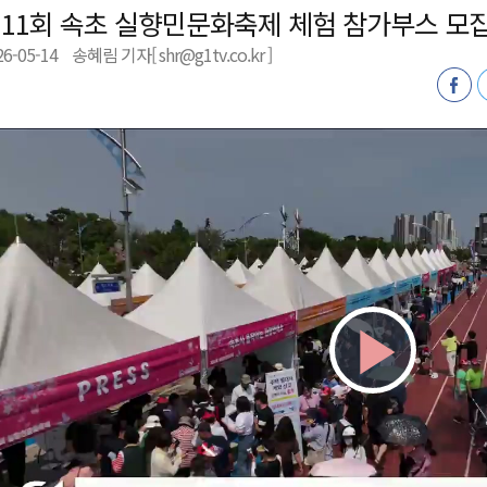
11회 속초 실향민문화축제 체험 참가부스 모
천 유치 건의
26-05-14
송혜림 기자[ shr@g1tv.co.kr ]
최
87명 인사
Play
Vid