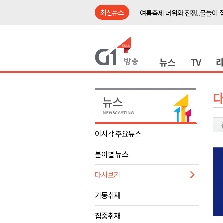
최신뉴스
여름축제 더위와 전쟁..물놀이 
강원도, 최휘영 문체부장관과 
이광재 국회 예결위원장, 강릉시
뉴스
TV
검찰청 폐지..해결 과제 산적
육동한 시장, 국제스케이트장 춘
영월군, 국·도비 확보 보고회 개
삼척 공공산후조리원 이전 시급
강원자치도교육청 교감급 이상 3
이시각 주요뉴스
도-시군 첫 간담회..우상호 "하
분야별 뉴스
이 대통령, 사북·납북귀환어부 
여름축제 더위와 전쟁..물놀이 
다시보기
강원도, 최휘영 문체부장관과 
기동취재
이광재 국회 예결위원장, 강릉시
집중취재
검찰청 폐지..해결 과제 산적