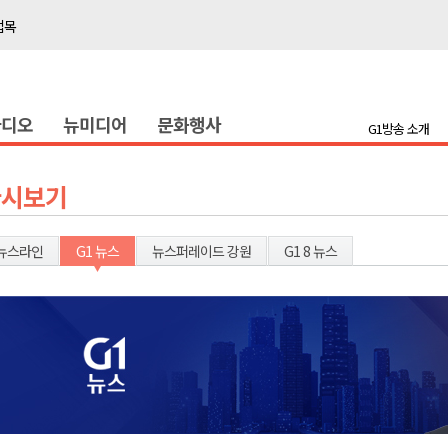
접목
정책간담회
 초청 특별 강연
라디오
뉴미디어
문화행사
G1방송 소개
천 유치 건의
최
다시보기
87명 인사
뉴스라인
G1 뉴스
뉴스퍼레이드 강원
G1 8 뉴스
나된 공동체"
국가폭력 사과
접목
정책간담회
 초청 특별 강연