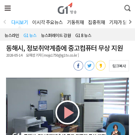
전
제
통
체
보
합
메
검
뉴
색
다시보기
이시각 주요뉴스
기동취재
집중취재
기자가 달려
열
기
뉴스라인
G1 뉴스
뉴스퍼레이드 강원
G1 8 뉴스
동해시, 정보취약계층에 중고컴퓨터 무상 지원
2026-05-14
모재성 기자 [ mojs1750@g1tv.co.kr ]
링크복사
Play