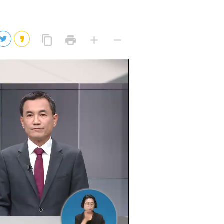
2026년 08월 07일(금)
2026년 08월 07일(금)
링
프
글
글
content_copy
print
add
remove
크
린
자
자
2026년 08월 07일(금)
복
트
크
작
사
2026년 08월 07일(금)
게
게
eo