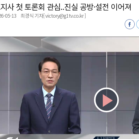
지사 첫 토론회 관심..진실 공방·설전 이어져
 개막
26-05-13
최경식 기자[ victory@g1tv.co.kr ]
 지원사업 시행
정밀 안전 진단
4.1km 지정
Play
Vid