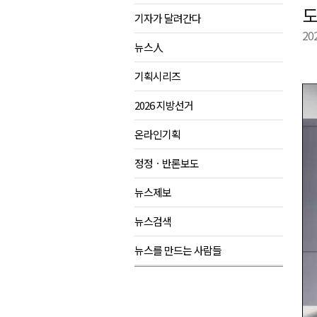
도
기자가 달려간다
제28회 정동진독립영화제 오늘
20
양양군, 소상공인 특례보증 2차
뉴스人
평창군 재해 예방 도로 시설물 
기획시리즈
동해시, '해군1함대로' 명예도로 
2026 지방선거
온라인기획
정정ㆍ반론보도
뉴스제보
뉴스검색
뉴스를 만드는 사람들