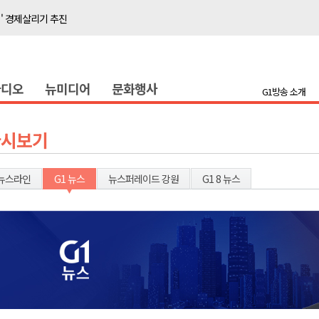
이' 경제살리기 추진
탐방로 전면 통제
..싱가포르 복합리조트
라디오
뉴미디어
문화행사
합리조트로 진화 중"
G1방송 소개
 개막
 지원사업 시행
다시보기
정밀 안전 진단
4.1km 지정
뉴스라인
G1 뉴스
뉴스퍼레이드 강원
G1 8 뉴스
 더위 한풀 꺾여
 기능시험 축소
이' 경제살리기 추진
탐방로 전면 통제
..싱가포르 복합리조트
합리조트로 진화 중"