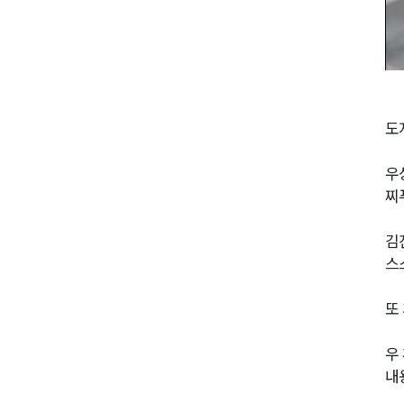
도
우
찌
김
스
또
우
내