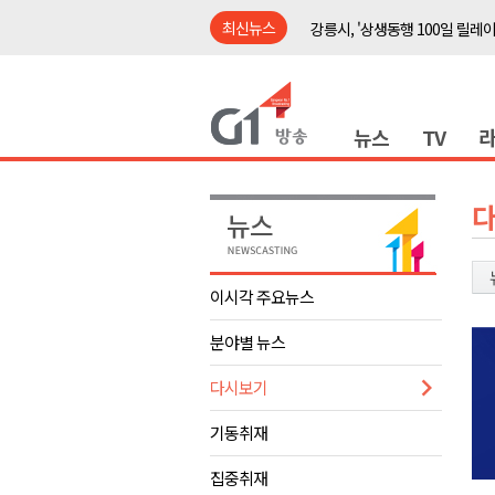
최신뉴스
강릉시, '상생동행 100일 릴레
삼척시, 무건리 이끼폭포 생태
<강원랜드> 관광객이 인구 3배
뉴스
TV
<강원랜드> 마카오 카지노 "복
제28회 정동진독립영화제 오늘
양양군, 소상공인 특례보증 2차
평창군 재해 예방 도로 시설물 
동해시, '해군1함대로' 명예도로 
이시각 주요뉴스
영월 '폭염중대경보' 발효..주말,
분야별 뉴스
도로교통공단, 폭염에 운전면허
강릉시, '상생동행 100일 릴레
다시보기
삼척시, 무건리 이끼폭포 생태
기동취재
<강원랜드> 관광객이 인구 3배
집중취재
<강원랜드> 마카오 카지노 "복