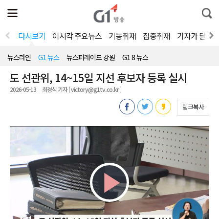
전
제
통
체
보
합
메
검
뉴
색
다시보기
이시각 주요뉴스
기동취재
집중취재
기자가 달려
열
기
뉴스라인
G1 뉴스
뉴스퍼레이드 강원
G1 8 뉴스
도 선관위, 14~15일 지선 후보자 등록 실시
2026-05-13
최경식 기자 [ victory@g1tv.co.kr ]
링크복사
Play