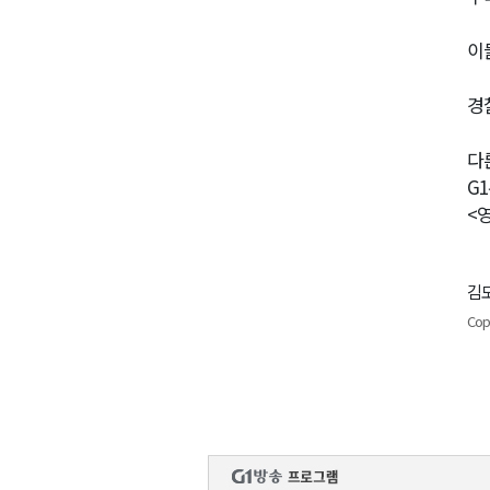
이
경
다
G
<
김도
Cop