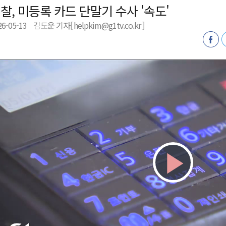
찰, 미등록 카드 단말기 수사 '속도'
천 유치 건의
26-05-13
김도운 기자[ helpkim@g1tv.co.kr ]
최
87명 인사
Play
Vid