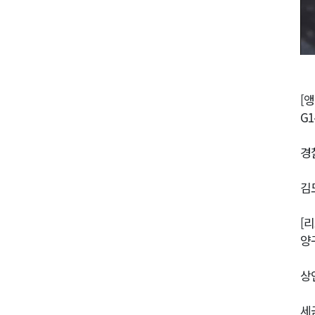
[앵
G
경
김
[
양
상
세