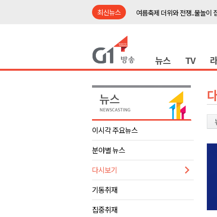
최신뉴스
여름축제 더위와 전쟁..물놀이 
강원도, 최휘영 문체부장관과 
이광재 국회 예결위원장, 강릉시
뉴스
TV
검찰청 폐지..해결 과제 산적
육동한 시장, 국제스케이트장 춘
영월군, 국·도비 확보 보고회 개
삼척 공공산후조리원 이전 시급
강원자치도교육청 교감급 이상 3
이시각 주요뉴스
도-시군 첫 간담회..우상호 "하
분야별 뉴스
이 대통령, 사북·납북귀환어부 
여름축제 더위와 전쟁..물놀이 
다시보기
강원도, 최휘영 문체부장관과 
기동취재
이광재 국회 예결위원장, 강릉시
집중취재
검찰청 폐지..해결 과제 산적