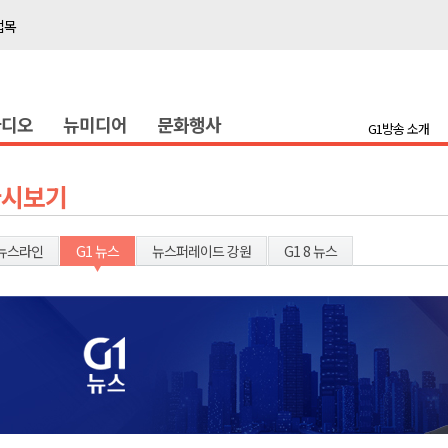
접목
정책간담회
 초청 특별 강연
라디오
뉴미디어
문화행사
G1방송 소개
천 유치 건의
최
다시보기
87명 인사
뉴스라인
G1 뉴스
뉴스퍼레이드 강원
G1 8 뉴스
나된 공동체"
국가폭력 사과
접목
정책간담회
 초청 특별 강연