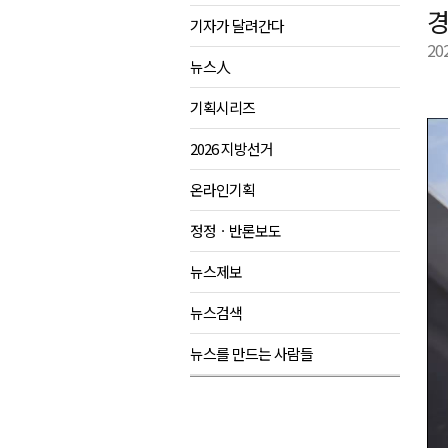
경
기자가 달려간다
육동한 시장, 국제스케이트장 춘
20
영월군, 국·도비 확보 보고회 개
뉴스人
삼척 공공산후조리원 이전 시급
기획시리즈
강원자치도교육청 교감급 이상 3
2026 지방선거
온라인기획
정정ㆍ반론보도
뉴스제보
뉴스검색
뉴스를 만드는 사람들