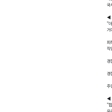
국
◀
"
거
피
작
경
경
주
◀
"
우