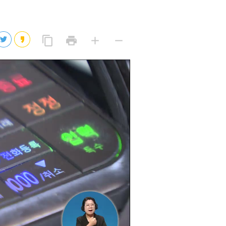
2026년 08월 07일(금)
2026년 08월 07일(금)
링
프
글
글
content_copy
print
add
remove
크
린
자
자
2026년 08월 07일(금)
복
트
크
작
사
2026년 08월 07일(금)
게
게
eo