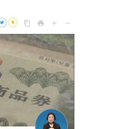
2026년 08월 06일(목)
2026년 08월 06일(목)
링
프
글
글
content_copy
print
add
remove
크
린
자
자
2026년 08월 06일(목)
복
트
크
작
사
2026년 08월 06일(목)
게
게
eo