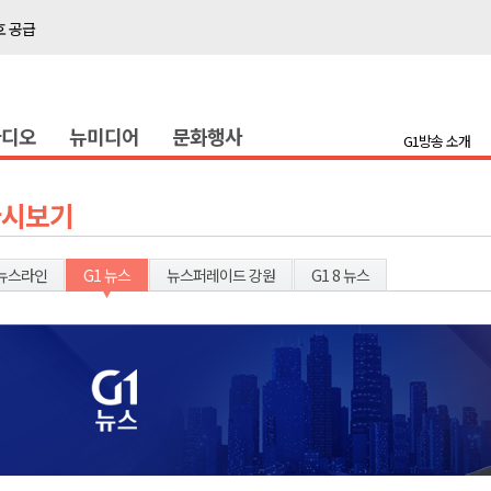
호 공급
제효과 212억 원
증
라디오
뉴미디어
문화행사
충병 방제 진행
G1방송 소개
훈련 돌입
론 라이트쇼'
다시보기
고 불..인명피해 없어
다"
뉴스라인
G1 뉴스
뉴스퍼레이드 강원
G1 8 뉴스
’..무더위 지속
다"
호 공급
제효과 212억 원
증
충병 방제 진행