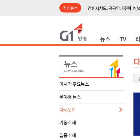
최신뉴스
강원자치도, 공공임대주택 1만
양구군, 상반기 스포츠마케팅 경
ITS 교통도시 강릉..콜 버스 실
뉴스
TV
동부산림청, 동해시 소나무재선
평창동계올림픽 정신 계승 합동
춘천시, 오는 8일 의암호서 '드
어제 오후, 고성 대진항 어구 창
홍천군 "철도 개통 이후를 그린
이시각 주요뉴스
춘천·홍천·횡성, 첫 ‘폭염중대경보
분야별 뉴스
홍천군 "철도 개통 이후를 그린
강원자치도, 공공임대주택 1만
다시보기
양구군, 상반기 스포츠마케팅 경
기동취재
ITS 교통도시 강릉..콜 버스 실
집중취재
동부산림청, 동해시 소나무재선