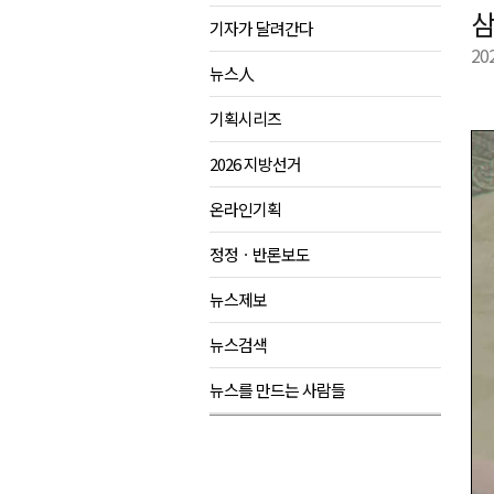
삼
기자가 달려간다
평창동계올림픽 정신 계승 합동
20
춘천시, 오는 8일 의암호서 '드
뉴스人
어제 오후, 고성 대진항 어구 창
기획시리즈
홍천군 "철도 개통 이후를 그린
2026 지방선거
온라인기획
정정ㆍ반론보도
뉴스제보
뉴스검색
뉴스를 만드는 사람들