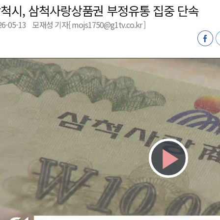
척시, 삼척사랑상품권 부정유통 집중 단속
훈련 돌입
26-05-13
모재성 기자[ mojs1750@g1tv.co.kr ]
론 라이트쇼'
고 불..인명피해 없어
다"
Play
Vid