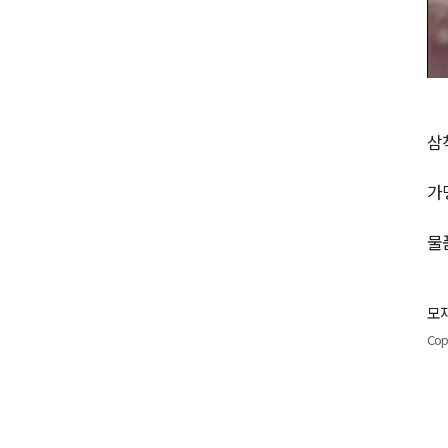
삼
가
물
모재
Cop