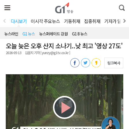
전
제
통
체
보
합
메
검
뉴
색
다시보기
이시각 주요뉴스
기동취재
집중취재
기자가 달려
열
기
뉴스라인
G1 뉴스
뉴스퍼레이드 강원
G1 8 뉴스
오늘 늦은 오후 산지 소나기..낮 최고 '영상 27도'
2026-05-13
김윤지 기자 [ yunzy@g1tv.co.kr ]
링크복사
Play