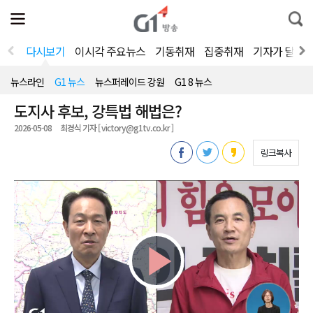
전
제
통
체
보
합
메
검
뉴
색
다시보기
이시각 주요뉴스
기동취재
집중취재
기자가 달려
열
기
뉴스라인
G1 뉴스
뉴스퍼레이드 강원
G1 8 뉴스
도지사 후보, 강특법 해법은?
2026-05-08
최경식 기자 [ victory@g1tv.co.kr ]
링크복사
Play