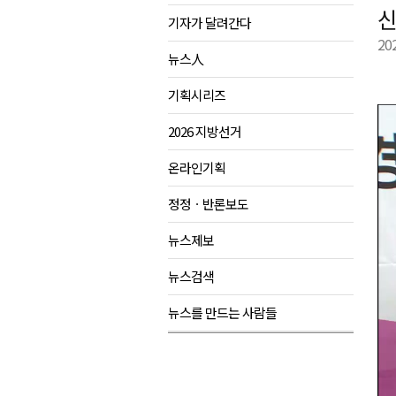
신
기자가 달려간다
강원도 반려동물지원센터, 참여
20
평창 전지훈련 성지..선수들 구
뉴스人
동해시, 어르신병원동행서비스 
기획시리즈
원주환경청, 비산배출시설 미신
2026 지방선거
온라인기획
정정ㆍ반론보도
뉴스제보
뉴스검색
뉴스를 만드는 사람들