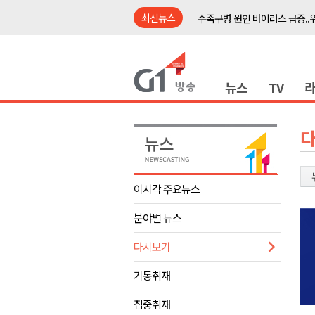
최신뉴스
수족구병 원인 바이러스 급증..
춘천 돈사 화재..평창 교통사고 
동해안 이안류..지자체 대응 강
뉴스
TV
원주시, 지역첨단의료복합단지 
강원도 반려동물지원센터, 참여
평창 전지훈련 성지..선수들 구
동해시, 어르신병원동행서비스 
원주환경청, 비산배출시설 미신
이시각 주요뉴스
민주당 순회경선 합동연설회..
분야별 뉴스
더불어민주당 도당위원장에 허영
수족구병 원인 바이러스 급증..
다시보기
춘천 돈사 화재..평창 교통사고 
기동취재
동해안 이안류..지자체 대응 강
집중취재
원주시, 지역첨단의료복합단지 