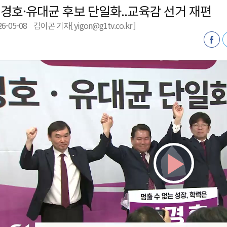
경호·유대균 후보 단일화..교육감 선거 재편
형 프로그램 신설
26-05-08
김이곤 기자[ yigon@g1tv.co.kr ]
슬땀
확대 운영
고 사업장 점검
Play
Vid