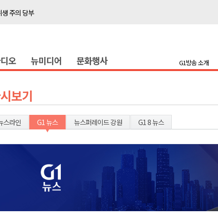
위생 주의 당부
4명 경상
화
라디오
뉴미디어
문화행사
지정 준비 본격화
G1방송 소개
형 프로그램 신설
슬땀
다시보기
확대 운영
고 사업장 점검
뉴스라인
G1 뉴스
뉴스퍼레이드 강원
G1 8 뉴스
강원 표심은
 의원 선출
위생 주의 당부
4명 경상
화
지정 준비 본격화