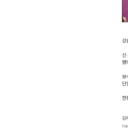
강
신
됐
보
단
한
김이
Cop