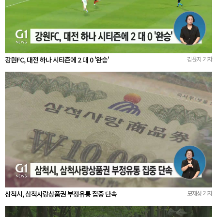
강원FC, 대전 하나 시티즌에 2 대 0 '완승'
김윤지 기자
삼척시, 삼척사랑상품권 부정유통 집중 단속
모재성 기자