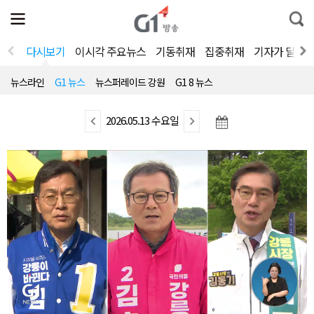
전
제
통
체
보
합
메
검
뉴
색
다시보기
이시각 주요뉴스
기동취재
집중취재
기자가 달려
열
기
뉴스라인
G1 뉴스
뉴스퍼레이드 강원
G1 8 뉴스
이
2026.05.13 수요일
다
전
음
뉴
뉴
스
스