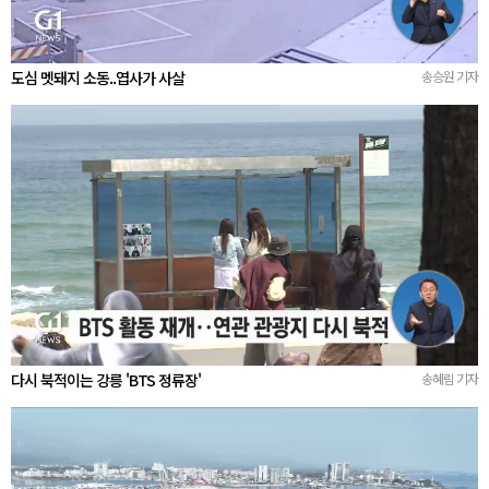
도심 멧돼지 소동..엽사가 사살
송승원 기자
다시 북적이는 강릉 'BTS 정류장'
송혜림 기자