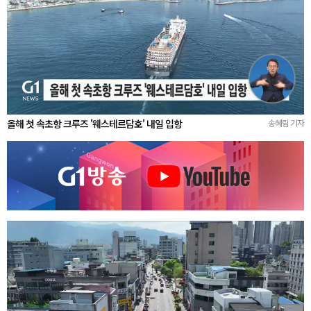
올해 첫 속초항 크루즈 '웨스테르담호' 내일 입항
송혜림 기자