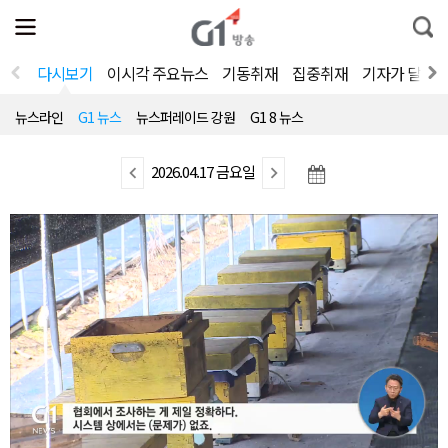
전
제
통
체
보
합
메
검
뉴
색
다시보기
이시각 주요뉴스
기동취재
집중취재
기자가 달려
열
기
뉴스라인
G1 뉴스
뉴스퍼레이드 강원
G1 8 뉴스
이
2026.04.17 금요일
다
전
음
뉴
뉴
스
스