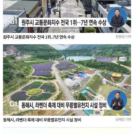
원주시 교통문화지수 전국 1위..7년 연속 수상
정동원 기자
동해시, 라벤더 축제 대비 무릉별유천지 시설 정비
모재성 기자