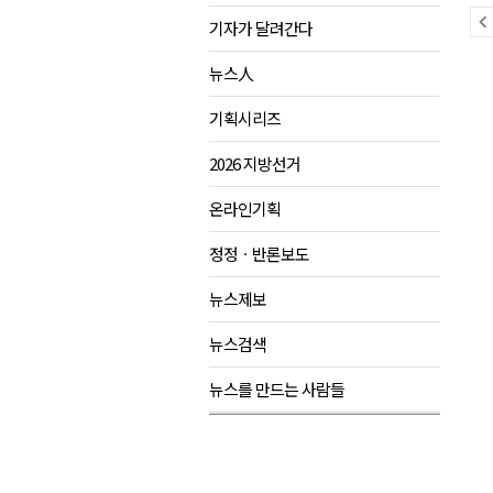
이
기자가 달려간다
<강원랜드> 마카오 카지노 "복
전
다
제28회 정동진독립영화제 오늘
뉴스人
뉴
음
양양군, 소상공인 특례보증 2차
스
뉴
기획시리즈
평창군 재해 예방 도로 시설물 
스
2026 지방선거
동해시, '해군1함대로' 명예도로 
온라인기획
정정ㆍ반론보도
뉴스제보
뉴스검색
뉴스를 만드는 사람들