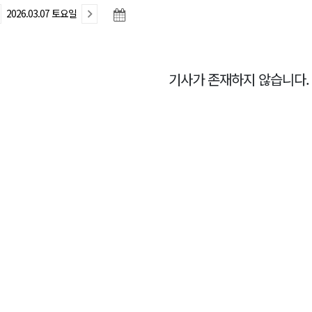
2026.03.07 토요일
합리조트로 진화 중"
 개막
 지원사업 시행
기사가 존재하지 않습니다.
정밀 안전 진단
4.1km 지정