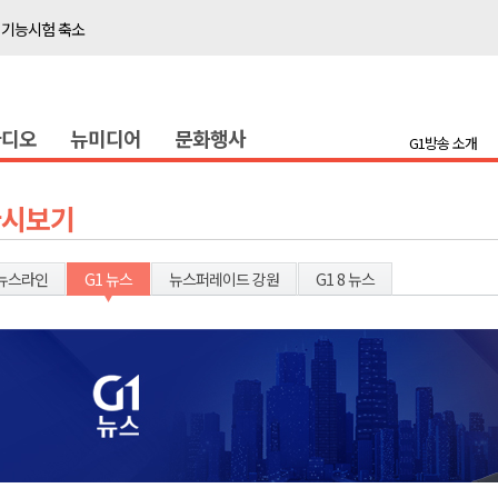
 기능시험 축소
이' 경제살리기 추진
탐방로 전면 통제
라디오
뉴미디어
문화행사
..싱가포르 복합리조트
G1방송 소개
합리조트로 진화 중"
 개막
다시보기
 지원사업 시행
정밀 안전 진단
뉴스라인
G1 뉴스
뉴스퍼레이드 강원
G1 8 뉴스
4.1km 지정
 더위 한풀 꺾여
 기능시험 축소
이' 경제살리기 추진
탐방로 전면 통제
..싱가포르 복합리조트