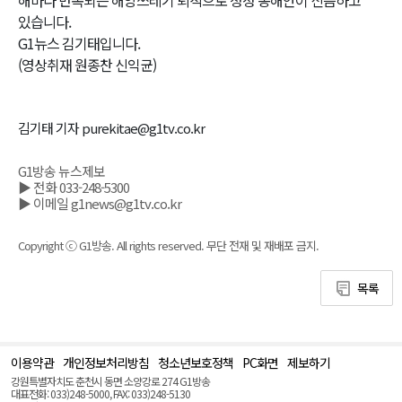
있습니다.
G1뉴스 김기태입니다.
(영상취재 원종찬 신익균)
김기태 기자 purekitae@g1tv.co.kr
G1방송 뉴스제보
▶ 전화 033-248-5300
▶ 이메일 g1news@g1tv.co.kr
Copyright ⓒ G1방송. All rights reserved. 무단 전재 및 재배포 금지.
목록
이용약관
개인정보처리방침
청소년보호정책
PC화면
제보하기
맨
위
강원특별자치도 춘천시 동면 소양강로 274 G1방송
로
대표전화: 033)248-5000, FAX: 033)248-5130