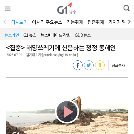
전
제
통
체
보
합
메
검
뉴
색
다시보기
이시각 주요뉴스
기동취재
집중취재
기자가 달려
열
기
뉴스라인
G1 뉴스
뉴스퍼레이드 강원
G1 8 뉴스
<집중> 해양쓰레기에 신음하는 청정 동해안
2026-07-09
김기태 기자 [ purekitae@g1tv.co.kr ]
링크복사
Play