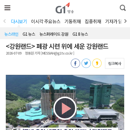
전
제
통
체
보
합
메
검
뉴
색
다시보기
이시각 주요뉴스
기동취재
집중취재
기자가 달려
열
기
뉴스라인
G1 뉴스
뉴스퍼레이드 강원
G1 8 뉴스
<강원랜드> 폐광 시련 위에 세운 강원랜드
2026-07-09
정동원 기자 [ MESSIAH@g1tv.co.kr ]
링크복사
Play