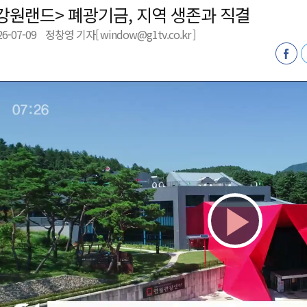
강원랜드> 폐광기금, 지역 생존과 직결
형 프로그램 신설
26-07-09
정창영 기자[ window@g1tv.co.kr ]
슬땀
확대 운영
고 사업장 점검
Play
Vid