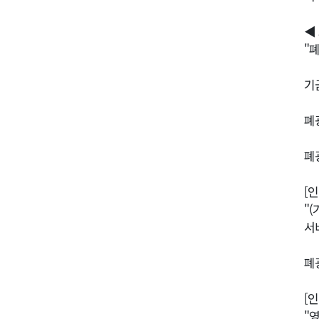
◀ 
"
기
폐
폐
[
"
서
폐
[
"