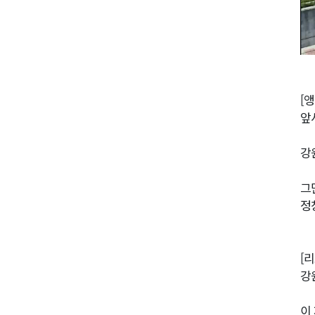
[앵
앞
강
그
정
[
강
이