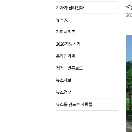
<
기자가 달려간다
강원도 반려동물지원센터, 참여
20
평창 전지훈련 성지..선수들 구
뉴스人
동해시, 어르신병원동행서비스 
기획시리즈
원주환경청, 비산배출시설 미신
2026 지방선거
온라인기획
정정ㆍ반론보도
뉴스제보
뉴스검색
뉴스를 만드는 사람들