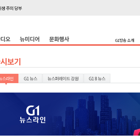
위생 주의 당부
4명 경상
화
라디오
뉴미디어
문화행사
지정 준비 본격화
G1방송 소개
형 프로그램 신설
슬땀
다시보기
확대 운영
고 사업장 점검
뉴스라인
G1 뉴스
뉴스퍼레이드 강원
G1 8 뉴스
강원 표심은
 의원 선출
위생 주의 당부
4명 경상
화
지정 준비 본격화