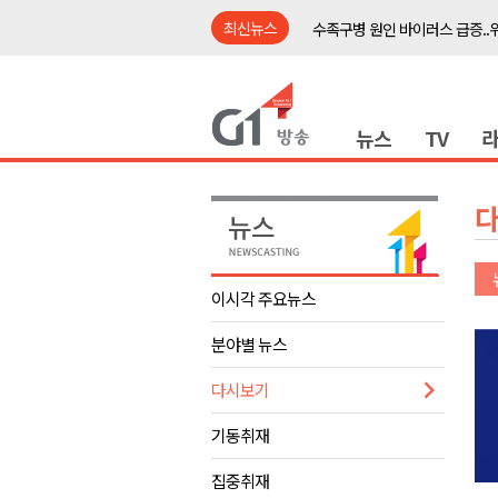
최신뉴스
수족구병 원인 바이러스 급증..
춘천 돈사 화재..평창 교통사고 
동해안 이안류..지자체 대응 강
뉴스
TV
원주시, 지역첨단의료복합단지 
강원도 반려동물지원센터, 참여
평창 전지훈련 성지..선수들 구
동해시, 어르신병원동행서비스 
원주환경청, 비산배출시설 미신
이시각 주요뉴스
민주당 순회경선 합동연설회..
분야별 뉴스
더불어민주당 도당위원장에 허영
수족구병 원인 바이러스 급증..
다시보기
춘천 돈사 화재..평창 교통사고 
기동취재
동해안 이안류..지자체 대응 강
집중취재
원주시, 지역첨단의료복합단지 