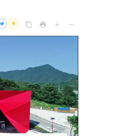
2026년 08월 09일(일)
2026년 08월 09일(일)
링
프
글
글
content_copy
print
add
remove
크
린
자
자
2026년 08월 09일(일)
복
트
크
작
사
2026년 08월 09일(일)
게
게
eo