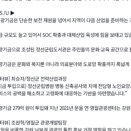
S /U ▶
폐광기금은 단순한 보전 재원을 넘어서 지역이 다음 산업을 준비하는 
금 규모도 늘고 있어서 SOC 확충과 대체산업 육성에 힘을 보태고 있
광기금으로 조성된 정선군립도서관은 주민들의 문화·교육 공간으로 
광기금은 문화와 복지뿐 아니라 의료분야와 도로망 확충까지 폭넓게 
인터뷰] 최승자/정선군 전략산업과장
(기금 투입으로) 정선군립병원 병동 신축공사와 치매 전담형 노인요
비스의 공백을 해소하고 고령화에 대응하는 기반을 마련했습니다."
광기금 279억 원이 투입돼 지난 2021년 문을 연 영월관광센터는 강
인터뷰] 조원혁/영월군 관광개발팀장
영월을 비롯한 강원 남부권 관광의 통합 홍보 거점 역할을 하고 있습니다