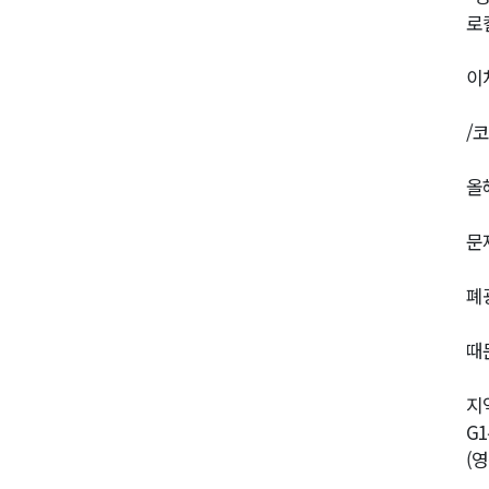
로
이
/
올
문
폐
때
지
G
(