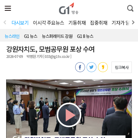
전
제
통
체
보
합
메
검
뉴
색
다시보기
이시각 주요뉴스
기동취재
집중취재
기자가 달려
열
기
뉴스라인
G1 뉴스
뉴스퍼레이드 강원
G1 8 뉴스
강원자치도, 모범공무원 포상 수여
2026-07-09
박명원 기자 [ 033@g1tv.co.kr ]
링크복사
Play