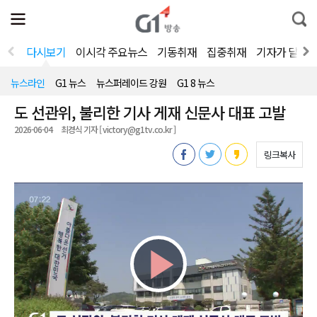
전
제
통
체
보
합
메
검
뉴
색
다시보기
이시각 주요뉴스
기동취재
집중취재
기자가 달려
열
기
뉴스라인
G1 뉴스
뉴스퍼레이드 강원
G1 8 뉴스
도 선관위, 불리한 기사 게재 신문사 대표 고발
2026-06-04
최경식 기자 [ victory@g1tv.co.kr ]
링크복사
Play