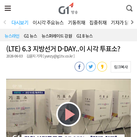
전
제
통
체
보
합
메
검
뉴
색
다시보기
이시각 주요뉴스
기동취재
집중취재
기자가 달려
열
기
뉴스라인
G1 뉴스
뉴스퍼레이드 강원
G1 8 뉴스
(LTE) 6.3 지방선거 D-DAY..이 시각 투표소?
2026-06-03
김윤지 기자 [ yunzy@g1tv.co.kr ]
링크복사
Play