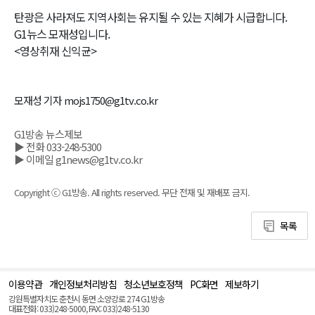
탄광은 사라져도 지역사회는 유지될 수 있는 지혜가 시급합니다.
G1뉴스 모재성입니다.
<영상취재 신익균>
모재성 기자 mojs1750@g1tv.co.kr
G1방송 뉴스제보
▶ 전화 033-248-5300
▶ 이메일 g1news@g1tv.co.kr
Copyright ⓒ G1방송. All rights reserved. 무단 전재 및 재배포 금지.
목록
이용약관
개인정보처리방침
청소년보호정책
PC화면
제보하기
맨
위
강원특별자치도 춘천시 동면 소양강로 274 G1방송
로
대표전화: 033)248-5000, FAX: 033)248-5130