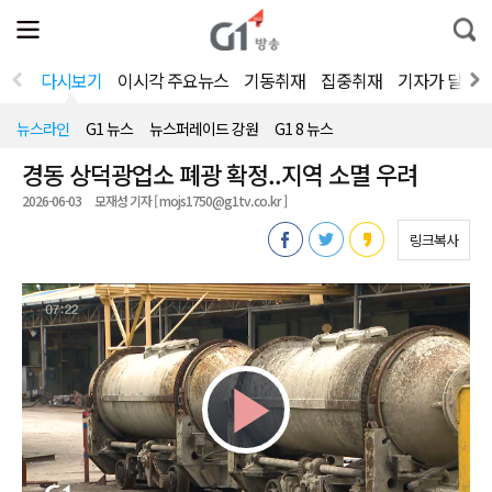
전
제
통
체
보
합
메
검
뉴
색
다시보기
이시각 주요뉴스
기동취재
집중취재
기자가 달려
열
기
뉴스라인
G1 뉴스
뉴스퍼레이드 강원
G1 8 뉴스
경동 상덕광업소 폐광 확정..지역 소멸 우려
2026-06-03
모재성 기자 [ mojs1750@g1tv.co.kr ]
링크복사
Play