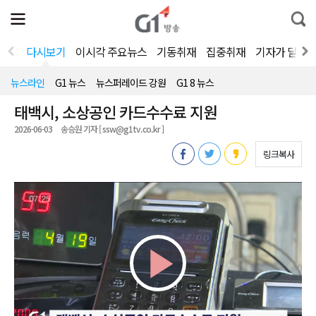
전
제
통
체
보
합
메
검
뉴
색
다시보기
이시각 주요뉴스
기동취재
집중취재
기자가 달려
열
기
뉴스라인
G1 뉴스
뉴스퍼레이드 강원
G1 8 뉴스
태백시, 소상공인 카드수수료 지원
2026-06-03
송승원 기자 [ ssw@g1tv.co.kr ]
링크복사
Play