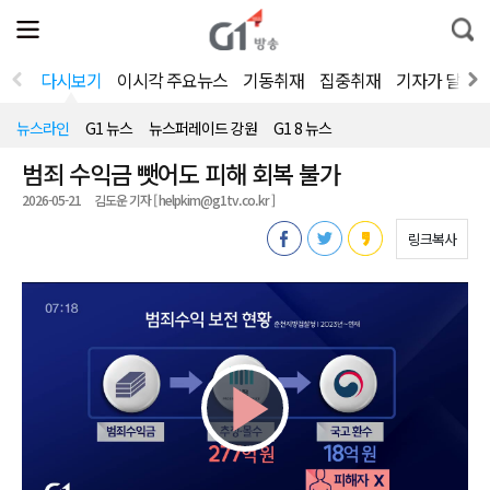
전
제
통
체
보
합
메
검
뉴
색
다시보기
이시각 주요뉴스
기동취재
집중취재
기자가 달려
열
기
뉴스라인
G1 뉴스
뉴스퍼레이드 강원
G1 8 뉴스
범죄 수익금 뺏어도 피해 회복 불가
2026-05-21
김도운 기자 [ helpkim@g1tv.co.kr ]
링크복사
Play