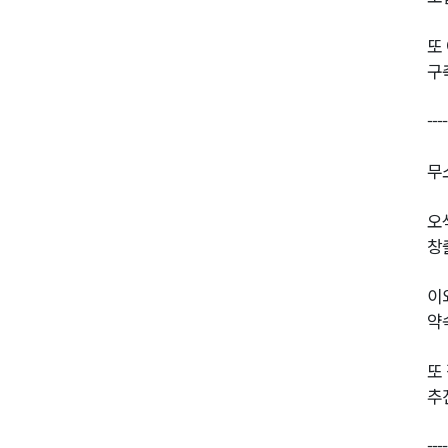
또
구
----
무
오
창
이
약
또
추
----