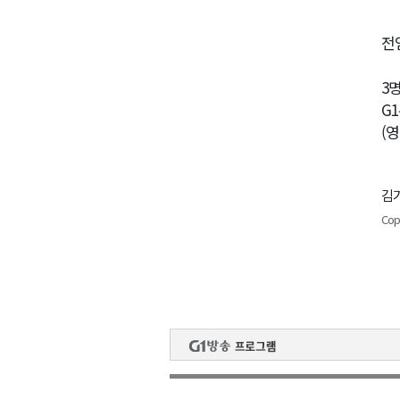
전
3
G
(
김기
Cop