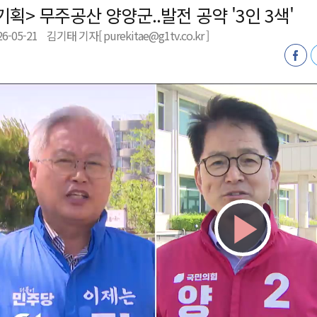
기획> 무주공산 양양군..발전 공약 '3인 3색'
새 돌봄' 시행
26-05-21
김기태 기자[ purekitae@g1tv.co.kr ]
연속 '다'등급
나된 공동체"
국가폭력 사과
Play
Vid