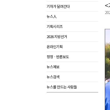
<
기자가 달려간다
양양군, 21일까지 '초등학생 틈
20
강원개발공사, 공기업 평가 2년 
뉴스人
도-시군 첫 간담회..우상호 "하
기획시리즈
이 대통령, 사북·납북귀환어부 
2026 지방선거
온라인기획
정정ㆍ반론보도
뉴스제보
뉴스검색
뉴스를 만드는 사람들