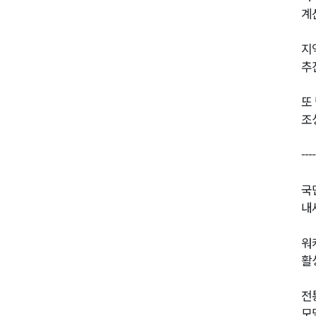
계
지
추
또
조
----
국
내
워
활
전
모