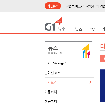
최신뉴스
철원 백마고지역~월정리역 경원
어젯밤 원주 아파트 정전..천 
춘천시립 '장애아동전담어린이집
뉴스
TV
영월군, 14~15일 서부시장 야
양양군, 21일까지 '초등학생 틈
강원개발공사, 공기업 평가 2년 
도-시군 첫 간담회..우상호 "하
이 대통령, 사북·납북귀환어부 
이시각 주요뉴스
동해안 폭우..도로 잠기고 고립
분야별 뉴스
민주당, 내일 횡성서 당대표 후
철원 백마고지역~월정리역 경원
다시보기
어젯밤 원주 아파트 정전..천 
기동취재
춘천시립 '장애아동전담어린이집
집중취재
영월군, 14~15일 서부시장 야