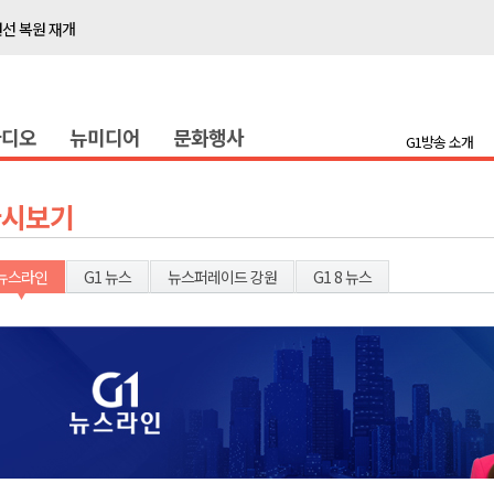
선 복원 재개
백여세대 불편
' 개원
라디오
뉴미디어
문화행사
시장 운영
G1방송 소개
새 돌봄' 시행
연속 '다'등급
다시보기
나된 공동체"
국가폭력 사과
뉴스라인
G1 뉴스
뉴스퍼레이드 강원
G1 8 뉴스
보 합동 연설회
선 복원 재개
백여세대 불편
' 개원
시장 운영