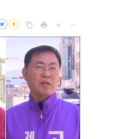
2026년 08월 08일(토)
2026년 08월 08일(토)
링
프
글
글
content_copy
print
add
remove
크
린
자
자
2026년 08월 07일(금)
복
트
크
작
사
2026년 08월 07일(금)
게
게
eo