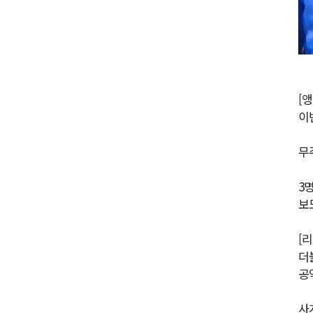
[앵
이
무
3
보
[
더
공
사