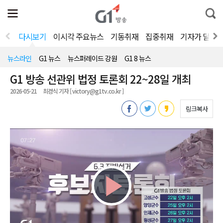
전
제
통
체
보
합
메
검
뉴
색
다시보기
이시각 주요뉴스
기동취재
집중취재
기자가 달려
열
기
뉴스라인
G1 뉴스
뉴스퍼레이드 강원
G1 8 뉴스
G1 방송 선관위 법정 토론회 22~28일 개최
2026-05-21
최경식 기자 [ victory@g1tv.co.kr ]
링크복사
Play