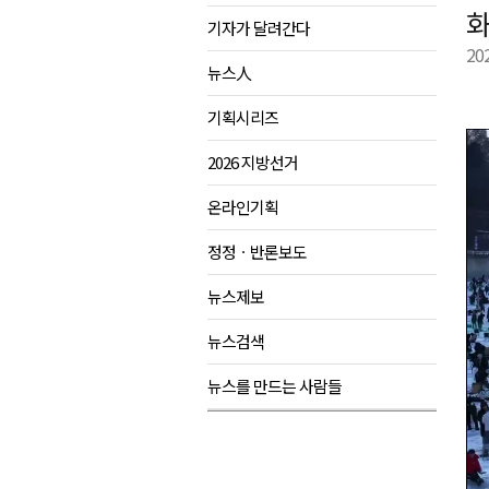
화
기자가 달려간다
양구군, 원주환경청에 비점오염
20
<강원랜드> 관광객이 인구 3배
뉴스人
<강원랜드> 마카오 카지노 "복
기획시리즈
민선9기 양양군 공약사업 추진 
2026 지방선거
온라인기획
정정ㆍ반론보도
뉴스제보
뉴스검색
뉴스를 만드는 사람들