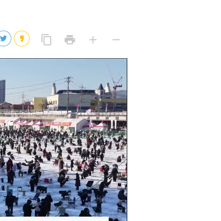
2026년 08월 06일(목)
2026년 08월 06일(목)
링
프
글
글
content_copy
print
add
remove
크
린
자
자
2026년 08월 06일(목)
복
트
크
작
사
2026년 08월 06일(목)
게
게
eo