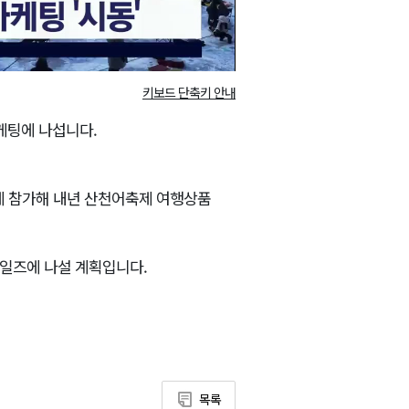
키보드 단축키 안내
마케팅에 나섭니다.
에 참가해 내년 산천어축제 여행상품
세일즈에 나설 계획입니다.
목록