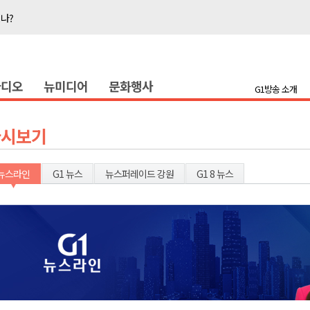
지나?
타운홀 미팅 성료
눔 행사
라디오
뉴미디어
문화행사
 개최
G1방송 소개
저감 사업 등 건의
..싱가포르 복합리조트
다시보기
합리조트로 진화 중"
전략 보고회 개최
뉴스라인
G1 뉴스
뉴스퍼레이드 강원
G1 8 뉴스
폭염 ‘절정’
지나?
타운홀 미팅 성료
눔 행사
 개최