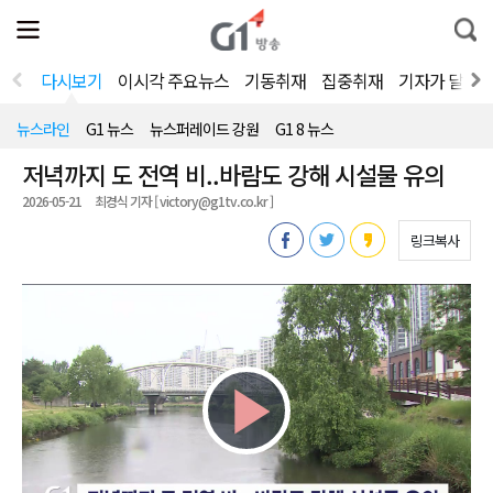
전
제
통
체
보
합
메
검
뉴
색
다시보기
이시각 주요뉴스
기동취재
집중취재
기자가 달려
열
기
뉴스라인
G1 뉴스
뉴스퍼레이드 강원
G1 8 뉴스
저녁까지 도 전역 비..바람도 강해 시설물 유의
2026-05-21
최경식 기자 [ victory@g1tv.co.kr ]
링크복사
Play