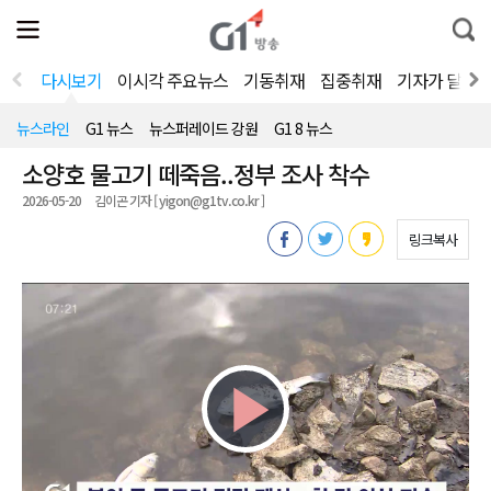
전
제
통
체
보
합
메
검
뉴
색
다시보기
이시각 주요뉴스
기동취재
집중취재
기자가 달려
열
기
뉴스라인
G1 뉴스
뉴스퍼레이드 강원
G1 8 뉴스
소양호 물고기 떼죽음..정부 조사 착수
2026-05-20
김이곤 기자 [ yigon@g1tv.co.kr ]
링크복사
Play