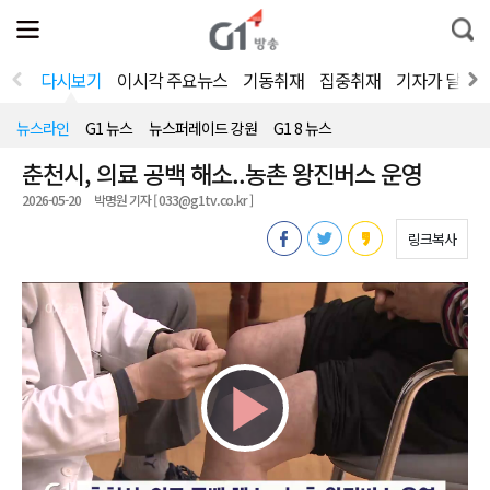
전
제
통
체
보
합
메
검
뉴
색
다시보기
이시각 주요뉴스
기동취재
집중취재
기자가 달려
열
기
뉴스라인
G1 뉴스
뉴스퍼레이드 강원
G1 8 뉴스
춘천시, 의료 공백 해소..농촌 왕진버스 운영
2026-05-20
박명원 기자 [ 033@g1tv.co.kr ]
링크복사
Play