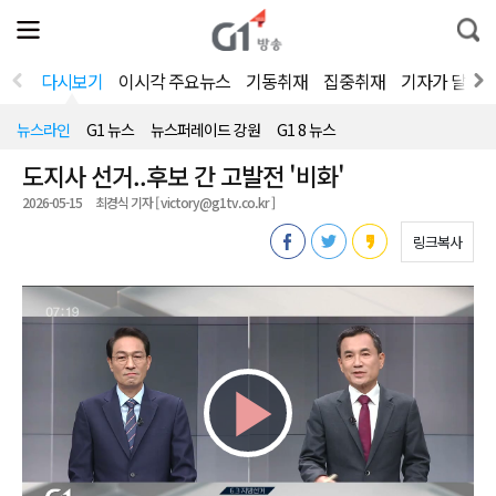
전
제
통
체
보
합
메
검
뉴
색
다시보기
이시각 주요뉴스
기동취재
집중취재
기자가 달려
열
기
뉴스라인
G1 뉴스
뉴스퍼레이드 강원
G1 8 뉴스
도지사 선거..후보 간 고발전 '비화'
2026-05-15
최경식 기자 [ victory@g1tv.co.kr ]
링크복사
Play