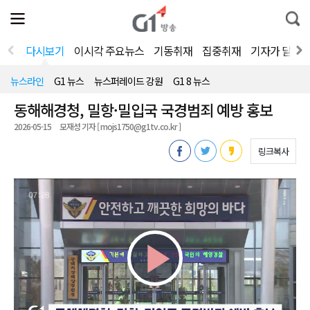
전
제
통
체
보
합
메
검
뉴
색
다시보기
이시각 주요뉴스
기동취재
집중취재
기자가 달려
열
기
뉴스라인
G1 뉴스
뉴스퍼레이드 강원
G1 8 뉴스
동해해경청, 밀항·밀입국 국경범죄 예방 홍보
2026-05-15
모재성 기자 [ mojs1750@g1tv.co.kr ]
링크복사
Play