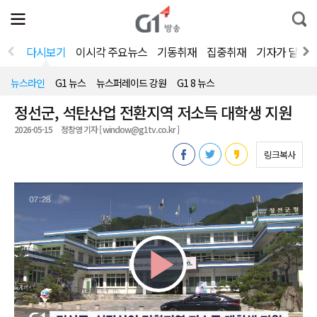
전
제
통
체
보
합
메
검
뉴
색
다시보기
이시각 주요뉴스
기동취재
집중취재
기자가 달려
열
기
뉴스라인
G1 뉴스
뉴스퍼레이드 강원
G1 8 뉴스
정선군, 석탄산업 전환지역 저소득 대학생 지원
2026-05-15
정창영 기자 [ window@g1tv.co.kr ]
링크복사
Play