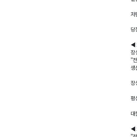
저
당
◀
장
"
생
장
평
대
◀
"