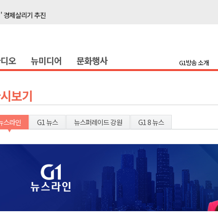
이' 경제살리기 추진
탐방로 전면 통제
..싱가포르 복합리조트
라디오
뉴미디어
문화행사
합리조트로 진화 중"
G1방송 소개
 개막
 지원사업 시행
다시보기
정밀 안전 진단
4.1km 지정
뉴스라인
G1 뉴스
뉴스퍼레이드 강원
G1 8 뉴스
 더위 한풀 꺾여
 기능시험 축소
이' 경제살리기 추진
탐방로 전면 통제
..싱가포르 복합리조트
합리조트로 진화 중"