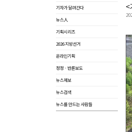
<
기자가 달려간다
제28회 정동진독립영화제 오늘
20
양양군, 소상공인 특례보증 2차
뉴스人
평창군 재해 예방 도로 시설물 
기획시리즈
동해시, '해군1함대로' 명예도로 
2026 지방선거
온라인기획
정정ㆍ반론보도
뉴스제보
뉴스검색
뉴스를 만드는 사람들