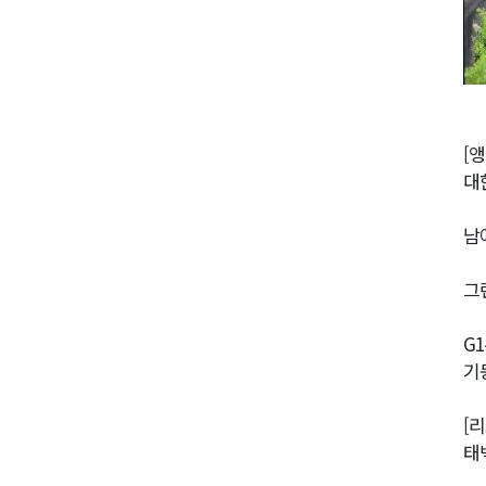
[앵
대
남
그
G
기
[
태