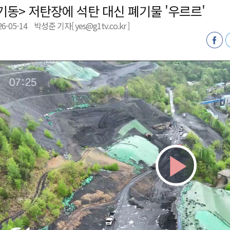
기동> 저탄장에 석탄 대신 폐기물 '우르르'
 개막
26-05-14
박성준 기자[ yes@g1tv.co.kr ]
 지원사업 시행
정밀 안전 진단
4.1km 지정
Play
Vid