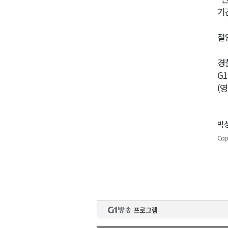
기
철
경
G
(
박성
Cop