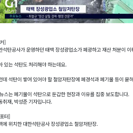
커]
한석탄공사가 운영하던 태백 장성광업소가 폐광하고 재산 처분이 이
아 있는 석탄도 처리해야 하는데요.
런데 석탄이 쌓여 있어야 할 철암저탄장에 폐경석과 폐기물 등이 묻
1뉴스는 폐기물이 석탄으로 둔갑한 현장과 이유를 집중 보도합니다.
동취재, 박성준 기자입니다.
리포터]
백에 위치한 대한석탄공사 장성광업소 철암저탄장.