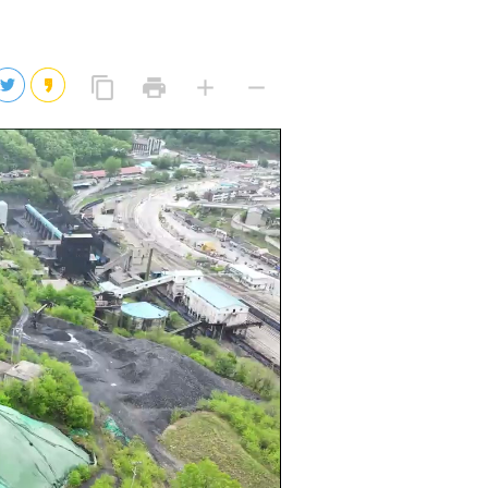
2026년 08월 07일(금)
2026년 08월 07일(금)
링
프
글
글
content_copy
print
add
remove
크
린
자
자
2026년 08월 07일(금)
복
트
크
작
사
2026년 08월 07일(금)
게
게
eo