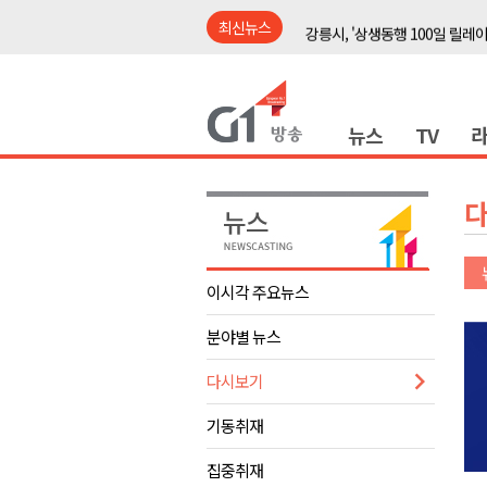
최신뉴스
강릉시, '상생동행 100일 릴레
삼척시, 무건리 이끼폭포 생태
<강원랜드> 관광객이 인구 3배
뉴스
TV
<강원랜드> 마카오 카지노 "복
제28회 정동진독립영화제 오늘
양양군, 소상공인 특례보증 2차
평창군 재해 예방 도로 시설물 
동해시, '해군1함대로' 명예도로 
이시각 주요뉴스
영월 '폭염중대경보' 발효..주말,
분야별 뉴스
도로교통공단, 폭염에 운전면허
강릉시, '상생동행 100일 릴레
다시보기
삼척시, 무건리 이끼폭포 생태
기동취재
<강원랜드> 관광객이 인구 3배
집중취재
<강원랜드> 마카오 카지노 "복