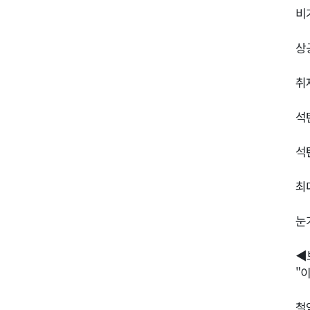
비
상
취
석
석
최
눈
◀
"
철