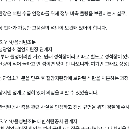
탄장은 석탄 수급 안정화를 위해 정부 비축 물량을 보관하는 시설로,
장 판매가 가능한 고품질의 석탄이 보관돼 있어야 합니다.
ＳＹＮ/음성변조▶
성광업소 철암저탄장 관계자
전부다 돌덩어리란 거죠. 원래 경석장이라고 따로 별도로 경석장이 있어
산량이 적어 돌하고 안 섞이면 양이 안 나오니까. 여기만 그래요 장성만
성광업소가 문을 닫은 후 철암저탄장에 보관된 석탄을 처분하는 과정
상시엔 덮개로 덮혀 있어 의심을 피할 수 있었습니다.
한석탄공사 측은 관련 사실을 인정하고 진상 규명을 위해 경찰에 수
ＳＹＮ/음성변조▶ 대한석탄공사 관계자
전체 철암저탄장에 있는 여러 군데 저탄장을 포크레인으로 다 확인을 