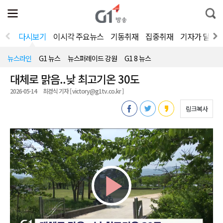
전
제
통
체
보
합
메
검
뉴
색
다시보기
이시각 주요뉴스
기동취재
집중취재
기자가 달려
열
기
뉴스라인
G1 뉴스
뉴스퍼레이드 강원
G1 8 뉴스
대체로 맑음..낮 최고기온 30도
2026-05-14
최경식 기자 [ victory@g1tv.co.kr ]
링크복사
Play