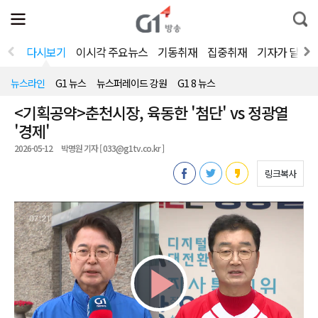
전
제
통
체
보
합
메
검
뉴
색
다시보기
이시각 주요뉴스
기동취재
집중취재
기자가 달려
열
기
뉴스라인
G1 뉴스
뉴스퍼레이드 강원
G1 8 뉴스
<기획공약>춘천시장, 육동한 '첨단' vs 정광열
'경제'
2026-05-12
박명원 기자 [ 033@g1tv.co.kr ]
링크복사
Play