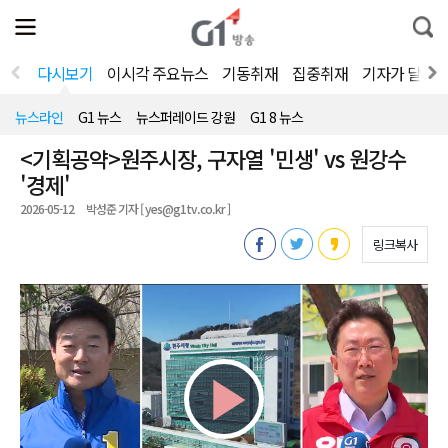
전
제
통
체
보
합
메
검
뉴
색
다시보기
이시각 주요뉴스
기동취재
집중취재
기자가 달려
열
기
뉴스라인
G1 뉴스
뉴스퍼레이드 강원
G1 8 뉴스
<기획공약>원주시장, 구자열 '민생' vs 원강수
'경제'
2026-05-12
박성준 기자 [ yes@g1tv.co.kr ]
링크복사
Play