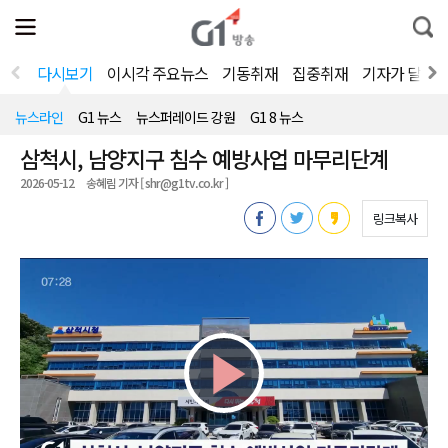
전
제
통
체
보
합
메
검
뉴
색
다시보기
이시각 주요뉴스
기동취재
집중취재
기자가 달려
열
기
뉴스라인
G1 뉴스
뉴스퍼레이드 강원
G1 8 뉴스
삼척시, 남양지구 침수 예방사업 마무리단계
2026-05-12
송혜림 기자 [ shr@g1tv.co.kr ]
링크복사
Play